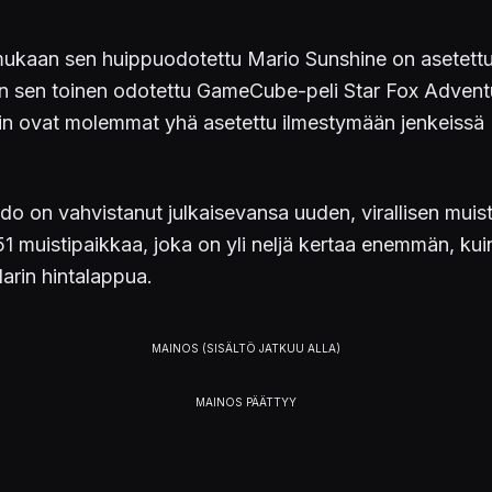
 mukaan sen huippuodotettu Mario Sunshine on asetett
an sen toinen odotettu GameCube-peli Star Fox Adven
ain ovat molemmat yhä asetettu ilmestymään jenkeissä
ndo on vahvistanut julkaisevansa uuden, virallisen mu
) 251 muistipaikkaa, joka on yli neljä kertaa enemmän,
arin hintalappua.