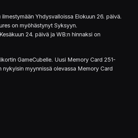
u ilmestymään Yhdysvalloissa Elokuun 26. päivä.
tures on myöhästynyt Syksyyn.
 Kesäkuun 24. päivä ja WB:n hinnaksi on
istikortin GameCubelle. Uusi Memory Card 251-
 kuin nykyisin myynnissä olevassa Memory Card