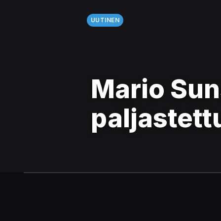
UUTINEN
Mario Sun
paljastett