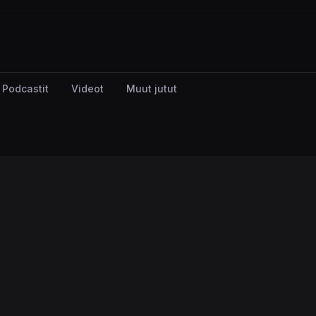
Podcastit
Videot
Muut jutut