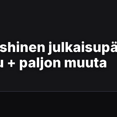
shinen julkaisupä
u + paljon muuta