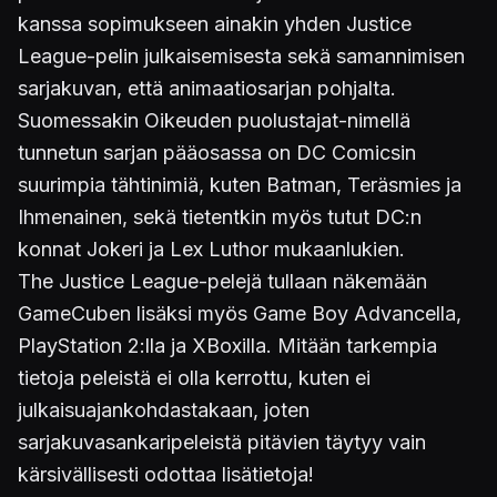
kanssa sopimukseen ainakin yhden Justice
League-pelin julkaisemisesta sekä samannimisen
sarjakuvan, että animaatiosarjan pohjalta.
Suomessakin Oikeuden puolustajat-nimellä
tunnetun sarjan pääosassa on DC Comicsin
suurimpia tähtinimiä, kuten Batman, Teräsmies ja
Ihmenainen, sekä tietentkin myös tutut DC:n
konnat Jokeri ja Lex Luthor mukaanlukien.
The Justice League-pelejä tullaan näkemään
GameCuben lisäksi myös Game Boy Advancella,
PlayStation 2:lla ja XBoxilla. Mitään tarkempia
tietoja peleistä ei olla kerrottu, kuten ei
julkaisuajankohdastakaan, joten
sarjakuvasankaripeleistä pitävien täytyy vain
kärsivällisesti odottaa lisätietoja!