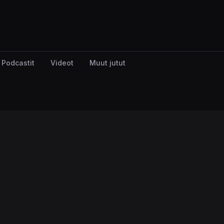
Podcastit
Videot
Muut jutut