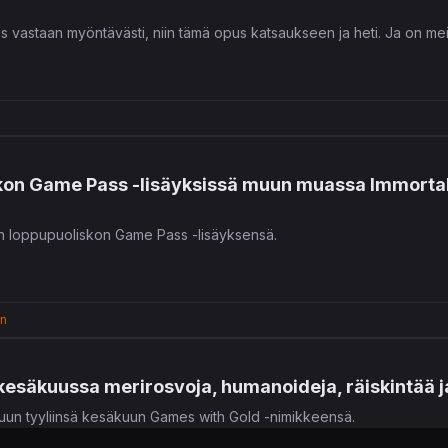
os vastaan myöntävästi, niin tämä opus katsaukseen ja heti. Ja on m
kon Game Pass -lisäyksissä muun muassa Immortals
n loppupuoliskon Game Pass -lisäyksensä.
en
kesäkuussa merirosvoja, humanoideja, räiskintää 
ttuun tyyliinsä kesäkuun Games with Gold -nimikkeensä.