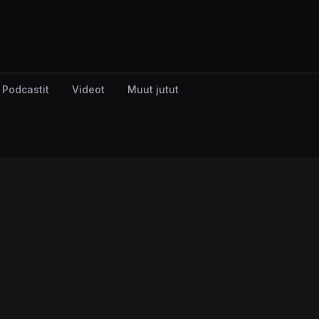
Podcastit
Videot
Muut jutut