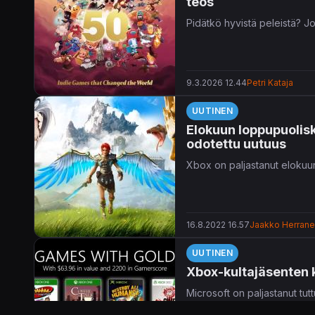
teos
Pidätkö hyvistä peleistä? J
9.3.2026 12.44
Petri Kataja
UUTINEN
Elokuun loppupuolis
odotettu uutuus
Xbox on paljastanut elokuu
16.8.2022 16.57
Jaakko Herran
UUTINEN
Xbox-kultajäsenten 
Microsoft on paljastanut tu