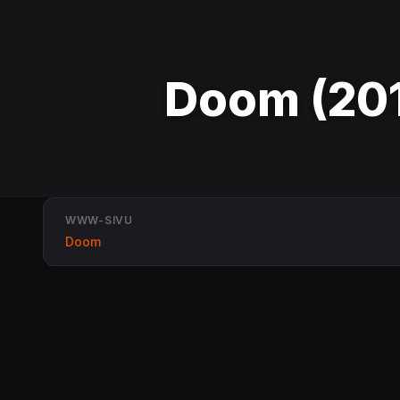
Doom (20
WWW-SIVU
Doom