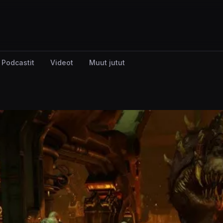
Podcastit
Videot
Muut jutut