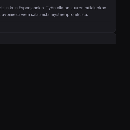
otsiin kuin Espanjaankin. Työn alla on suuren mittaluokan
 avoimesti vielä salaisesta mysteeriprojektista.
ation Plus -peleissä
asia.
ella varsin suosituksi kohonnut
For Honor
sekä vanha
seksi kasvavaa pilvitallennustilaa. Jatkossa tallennuksia
män nimikettä
ja.
Walking Dead, Ryse: Son of Rome, Ruiner, Dandara, Dead