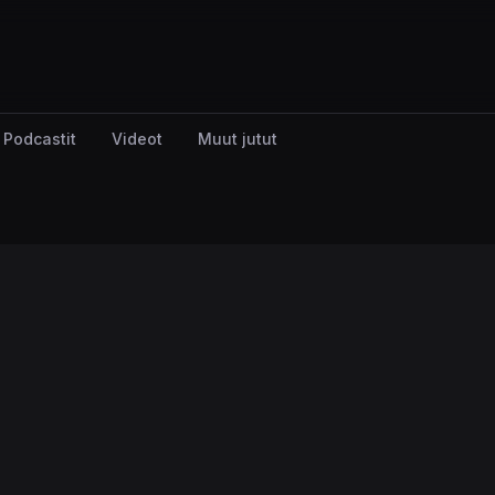
Podcastit
Videot
Muut jutut