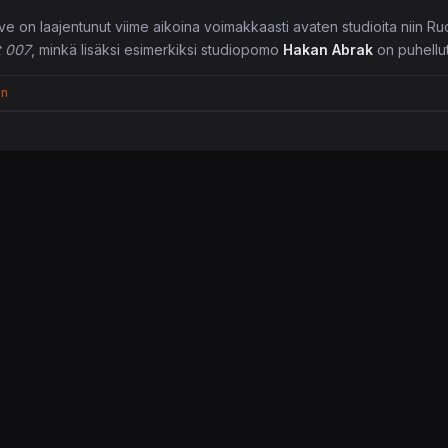
ive on laajentunut viime aikoina voimakkaasti avaten studioita niin Ru
t 007
, minkä lisäksi esimerkiksi studiopomo
Hakan Abrak
on puhellut
en
ua ja kekseliästä salamurhaamista helmikuun PlaySt
tion Plus -pelinsä, minkä pariin voi paeta helmikuun armottomia pakk
savien Plus-asiakkaiden ulottuville heitetään Ubisoftin vuosien varr
operaatioineen. Mukavana yllärinä tarjotaan myös peräti kymmenkertai
gatavun verran.
n
 Plus-pelivalikoima näyttää kokonaisuudessaan seuraavalta:
lokuun Xbox Game Pass -lisäykset – luvassa seitse
-palvelu saa elokuussa muutamia kohtalaisen nimekkäitäkin julkaisu
uukausimaksulla rullaavaan palveluun lisättiin eilen
The Escapists: 