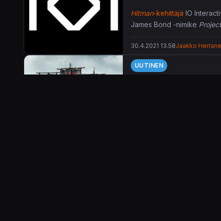
Hitman
-kehittäjä
IO Interact
James Bond -nimike
Projec
30.4.2021 13.58
Jaakko Herran
UUTINEN
Kunniallista taistel
Sony on paljastanut PlaySta
Sonyn verkkopalveluista mak
kunnon Agentti 47
Hitman
-
voi olla linjoilla jopa 100 gi
30.1.2019 19.05
Jaakko Herrane
Helmikuun 5. päivä vaihtuva
UUTINEN
Microsoft paljasti e
Microsoftin Xbox Game Pass 
Kiinteällä kymmenen euron k