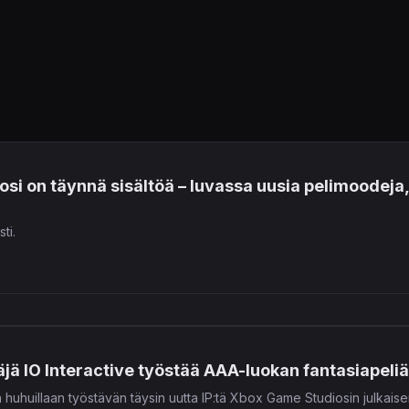
osi on täynnä sisältöä – luvassa uusia pelimoodeja
ti.
jä IO Interactive työstää AAA-luokan fantasiapeli
n huhuillaan työstävän täysin uutta IP:tä Xbox Game Studiosin julkais