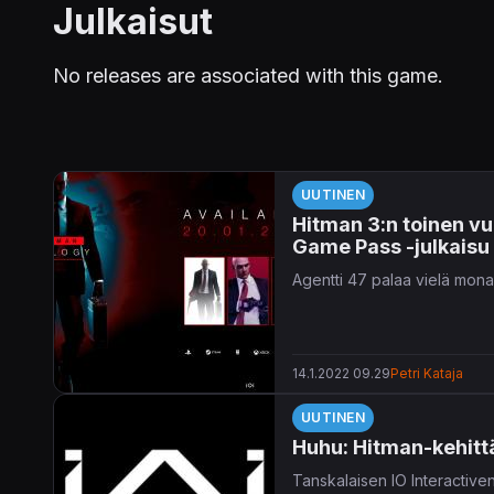
Julkaisut
No releases are associated with this game.
UUTINEN
Hitman 3:n toinen vu
Game Pass -julkaisu
Agentti 47 palaa vielä monas
14.1.2022 09.29
Petri Kataja
UUTINEN
Huhu: Hitman-kehittä
Tanskalaisen IO Interactive