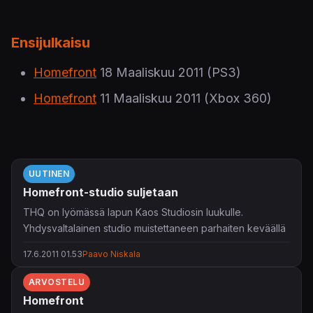
Ensijulkaisu
Homefront
18 Maaliskuu 2011
(PS3)
Homefront
11 Maaliskuu 2011
(Xbox 360)
UUTINEN
Homefront-studio suljetaan
THQ on lyömässä lapun Kaos Studiosin luukulle.
Yhdysvaltalainen studio muistettaneen parhaiten keväällä
julkaistusta
Homefront
-räiskintäpelistä. Myös brittiläinen
17.6.2011 01.53
Paavo Niskala
Digital Warrington eli entinen Juice Games suljetaan.
ARVOSTELU
Yhtiön virallisen lausunnon mukaan päätökset ovat osa
Homefront
"strategista uudelleenlinjausta". Suljettujen studioiden