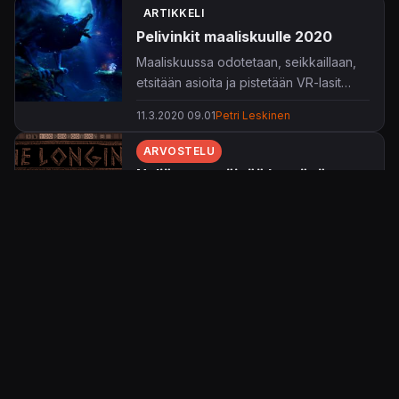
ARTIKKELI
Pelivinkit maaliskuulle 2020
Maaliskuussa odotetaan, seikkaillaan,
etsitään asioita ja pistetään VR-lasit
päähän.
11.3.2020 09.01
Petri Leskinen
ARVOSTELU
Neljäsataa päivää kestävä
luolastoseikkailu
Kuninkaan nukkuessa ja kerätessään
voimiaan neljäsataa pitkää päivää ja
yötä, olet yksinäinen palvelija keskellä
5.3.2020 10.00
Petri Leskinen
maanalaista, hylättyä valtakuntaa.