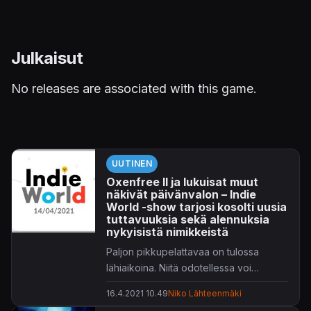
Julkaisut
No releases are associated with this game.
UUTINEN
Oxenfree II ja lukuisat muut
näkivät päivänvalon – Indie
World -show tarjosi kosolti uusia
tuttavuuksia sekä alennuksia
nykyisistä nimikkeistä
Paljon pikkupelattavaa on tulossa
lähiaikoina. Niitä odotellessa voi
tarkastella alennuksia.
16.4.2021 10.49
Niko Lähteenmäki