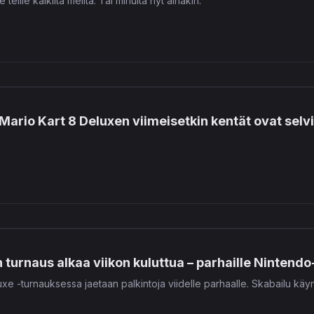
e teille kaikilta meiltä. Tai minulta nyt ainakin.
 – Mario Kart 8 Deluxen viimeisetkin kentät ovat selv
 turnaus alkaa viikon kuluttua – parhaille Nintendo-
e -turnauksessa jaetaan palkintoja viidelle parhaalle. Skabailu käynn