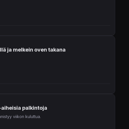
illä ja melkein oven takana
aiheisia palkintoja
istyy viikon kuluttua.