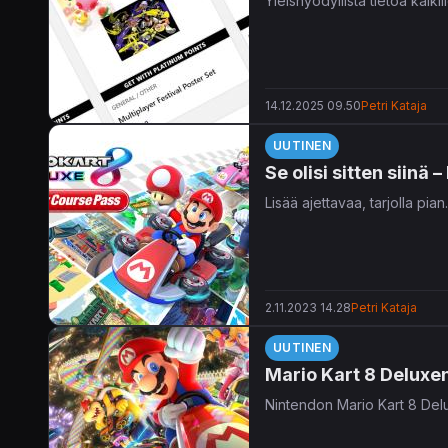
Yleishyödyllistä tietoa kaikill
14.12.2025 09.50
Petri Kataja
UUTINEN
Se olisi sitten siinä
Lisää ajettavaa, tarjolla pian.
2.11.2023 14.28
Petri Kataja
UUTINEN
Mario Kart 8 Deluxen
Nintendon Mario Kart 8 Delux