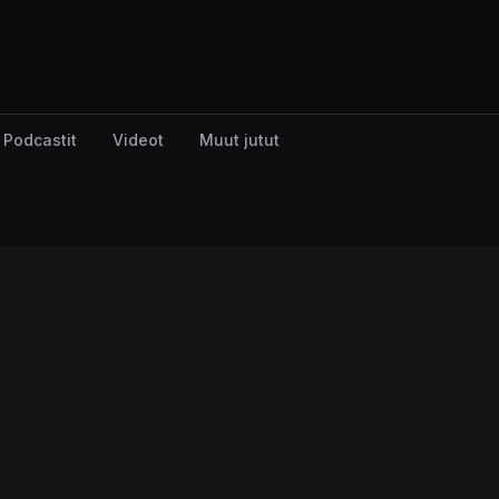
Podcastit
Videot
Muut jutut