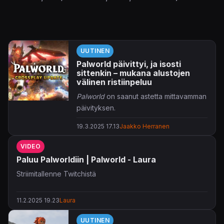
UUTINEN
Palworld päivittyi, ja isosti
sittenkin – mukana alustojen
välinen ristiinpeluu
Palworld
on saanut astetta mittavamman
päivityksen.
19.3.2025 17.13
Jaakko Herranen
Versionumeroa 0.5.0. totteleva päivitys
tuo mukanaan kauan kaivatun
VIDEO
ristiinpeluun alustojen välillä. Valokuvia
Paluu Palworldiin | Palworld - Laura
vaikkapa omista kamuista päästään
puolestaan näpsimään Photo Mode -
Striimitallenne Twitchistä
tilassa. Otuksia voi myös säillöä Global
Palboxiin tai Dimensional Pal
11.2.2025 19.23
Laura
Storageen. Haarniskojen ulkoasuakin
on mahdollista muokata aiempaa
UUTINEN