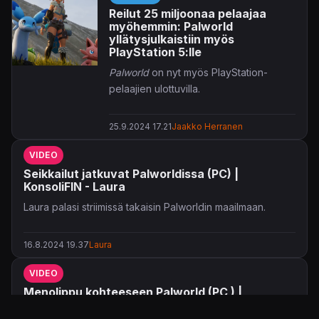
vapaammin.
Reilut 25 miljoonaa pelaajaa
myöhemmin: Palworld
Päivityksen koko sisällön voi katsoa
yllätysjulkaistiin myös
PlayStation 5:lle
pelin Steam-sivulta,
täältä
, trailerin taas
uutisen lopusta.
Palworld
on nyt myös PlayStation-
pelaajien ulottuvilla.
25.9.2024 17.21
Jaakko Herranen
VIDEO
Seikkailut jatkuvat Palworldissa (PC) |
KonsoliFIN - Laura
Laura palasi striimissä takaisin Palworldin maailmaan.
16.8.2024 19.37
Laura
VIDEO
Menolippu kohteeseen Palworld (PC ) |
KonsoliFIN - Laura