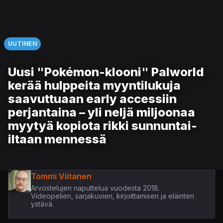
UUTINEN
Uusi "Pokémon-klooni" Palworld
kerää hulppeita myyntilukuja
saavuttuaan early accessiin
perjantaina – yli neljä miljoonaa
myytyä kopiota rikki sunnuntai-
iltaan mennessä
Tommi Viitanen
Arvostelujen naputtelua vuodesta 2018.
Videopelien, sarjakuvien, kirjoittamisen ja eläinten
ystävä.