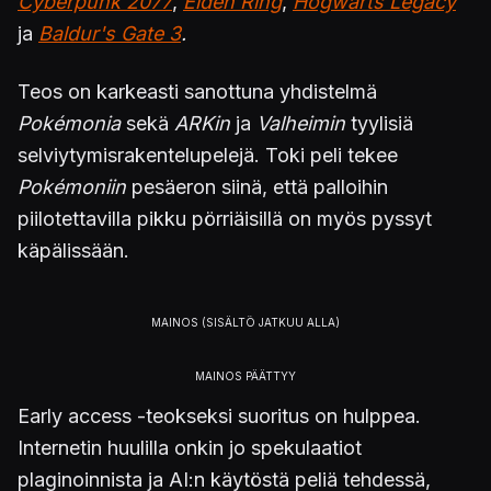
Cyberpunk 2077
,
Elden Ring
,
Hogwarts Legacy
ja
Baldur's Gate 3
.
Teos on karkeasti sanottuna yhdistelmä
Pokémonia
sekä
ARKin
ja
Valheimin
tyylisiä
selviytymisrakentelupelejä. Toki peli tekee
Pokémoniin
pesäeron siinä, että palloihin
piilotettavilla pikku pörriäisillä on myös pyssyt
käpälissään.
Early access -teokseksi suoritus on hulppea.
Internetin huulilla onkin jo spekulaatiot
plaginoinnista ja AI:n käytöstä peliä tehdessä,