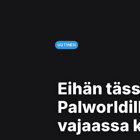
UUTINEN
Eihän täss
Palworldil
vajaassa 