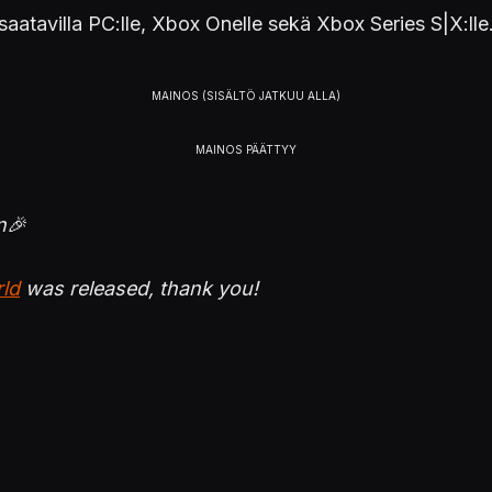
saatavilla PC:lle, Xbox Onelle sekä Xbox Series S|X:lle
n🎉
ld
was released, thank you!
ocketpair
!
pic.twitter.com/twgAeYVL07