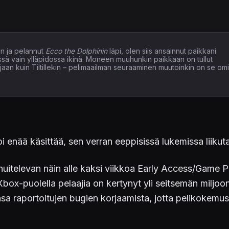
n ja pelannut
Ecco the Dolphinin
läpi, olen siis ansainnut paikkani
issä vain ylläpidossa ikinä. Moneen muuhunkin paikkaan on tullut
elaajaan kuin Tiltillekin – pelimaailman seuraaminen muutoinkin on se om
i enää käsittää, sen verran eeppisissä lukemissa liikut
huitelevan näin alle kaksi viikkoa Early Access/Game Pr
Xbox-puolella pelaajia on kertynyt yli seitsemän miljo
nsa raportoitujen bugien korjaamista, jotta pelikokemus