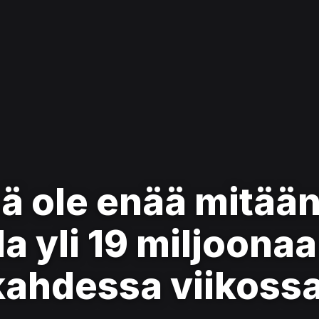
ä ole enää mitään
la yli 19 miljoona
kahdessa viikoss