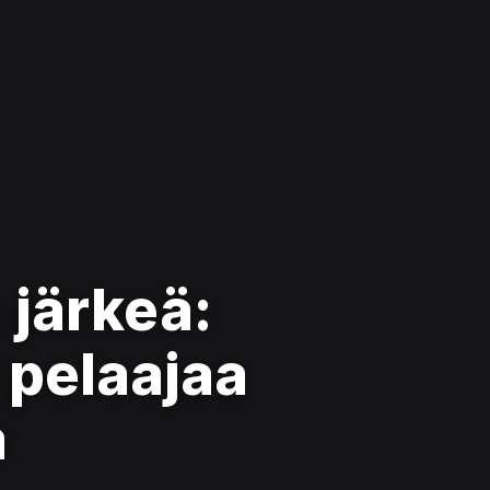
 järkeä:
a pelaajaa
a