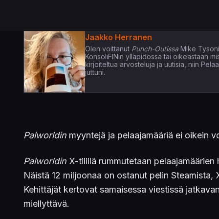
Jaakko Herranen
Olen voittanut
Punch-Outissa
Mike Tysoni
KonsoliFINin ylläpidossa tai oikeastaan m
kirjoiteltua arvosteluja ja uutisia, niin P
juttuni.
Palworldin
myyntejä ja pelaajamääriä ei oikein vo
Palworldin
X-tilillä rummutetaan pelaajamäärien 
Näistä 12 miljoonaa on ostanut pelin Steamista, 
Kehittäjät kertovat samaisessa viestissä jatkava
miellyttävä.