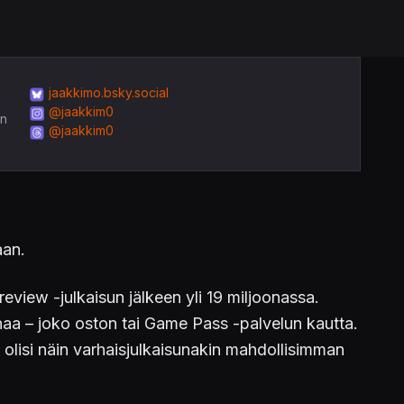
jaakkimo.bsky.social
@jaakkim0
in
@jaakkim0
aan.
eview -julkaisun jälkeen yli 19 miljoonassa.
onaa – joko oston tai Game Pass -palvelun kautta.
 olisi näin varhaisjulkaisunakin mahdollisimman