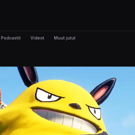
Podcastit
Videot
Muut jutut