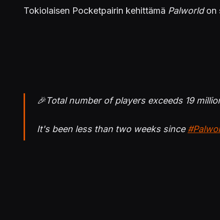
Tokiolaisen Pocketpairin kehittämä
Palworld
on 
🎉Total number of players exceeds 19 millio
It's been less than two weeks since
#Palwor
・Steam: 12 million~ copies
・Xbox: 7 million~ players
We will continue to prioritize fixing bugs!
Thank you for your continued support of
#P