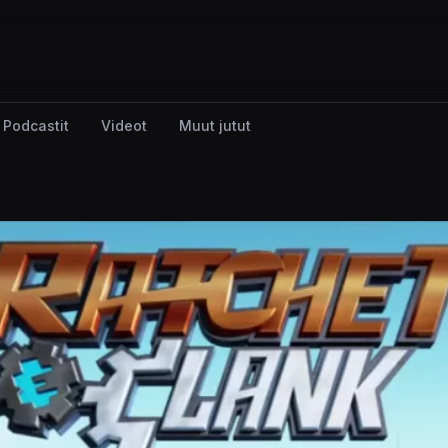
Podcastit
Videot
Muut jutut