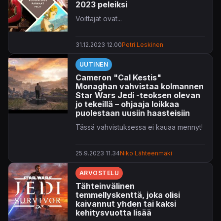
2023 peleiksi
Voittajat ovat...
31.12.2023 12.00
Petri Leskinen
UUTINEN
Cameron "Cal Kestis"
Monaghan vahvistaa kolmannen
Star Wars Jedi -teoksen olevan
jo tekeillä – ohjaaja loikkaa
puolestaan uusiin haasteisiin
Tässä vahvistuksessa ei kauaa mennyt!
25.9.2023 11.34
Niko Lähteenmäki
ARVOSTELU
Tähteinvälinen
temmellyskenttä, joka olisi
kaivannut yhden tai kaksi
kehitysvuotta lisää