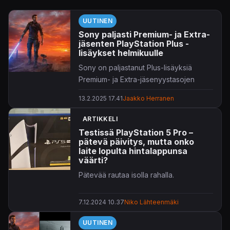
UUTINEN
Sony paljasti Premium- ja Extra-
jäsenten PlayStation Plus -
lisäykset helmikuulle
Sony on paljastanut Plus-lisäyksiä
Premium- ja Extra-jäsenyystasojen
asiakkaille.
13.2.2025 17.41
Jaakko Herranen
Valikoiman nimekkäin lisäys lienee
Star
ARTIKKELI
Wars Jedi: Survivor
, joka saapuu
Testissä PlayStation 5 Pro –
pelattavaksi vanhalle ja uudemmalle
pätevä päivitys, mutta onko
pleikkariraudalle. Valikoimiin saadaan
laite lopulta hintalappunsa
myös muun muassa tennistä,
väärti?
mysteerejä, roolipelaamista ja vähän
Pätevää rautaa isolla rahalla.
vaikka mitä. Lisätietoja PlayStation Blog
-tiedotteessa,
täällä
.
7.12.2024 10.37
Niko Lähteenmäki
UUTINEN