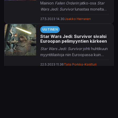
Mainion
Fallen Orderin
jatko-osa
Star
Wars Jedi: Survivor
lunastaa monelta
osin odotuksensa, mutta kaikki ei
27.5.2023 14.30
Jaakko Herranen
kuitenkaan mene aivan nappiin.
UUTINEN
Star Wars Jedi: Survivor sivalsi
Euroopan pelimyyntien kärkeen
Star Wars Jedi: Survivor
johti huhtikuun
myyntitilastoja niin Euroopassa kuin
Yhdysvalloissakin.
22.5.2023 11.36
Tarja Porkka-Kontturi
UUTINEN
BD is watching: Electronic Arts
varoittelee Star Wars Jedi:
Survivor -spoilereista
Star Wars Jedi: Survivorin
lähestyvästä
julkaisusta ei olla toistaiseksi selvitty
aivan spoilerivapaasti.
25.4.2023 19.03
Jaakko Herranen