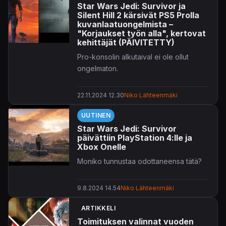
Star Wars Jedi: Survivor ja
Silent Hill 2 kärsivät PS5 Prolla
kuvanlaatuongelmista –
"Korjaukset työn alla", kertovat
kehittäjät (PÄIVITETTY)
Pro-konsolin alkutaival ei ole ollut
ongelmaton.
22.11.2024 12.30
Niko Lähteenmäki
UUTINEN
Star Wars Jedi: Survivor
päivättiin PlayStation 4:lle ja
Xbox Onelle
Moniko tunnustaa odottaneensa tätä?
9.8.2024 14.54
Niko Lähteenmäki
ARTIKKELI
Toimituksen valinnat vuoden