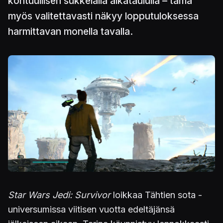
kohtuullisen sukkelalla aikataululla – tämä
myös valitettavasti näkyy lopputuloksessa
harmittavan monella tavalla.
Kuva
Star Wars Jedi: Survivor
loikkaa Tähtien sota -
universumissa viitisen vuotta edeltäjänsä