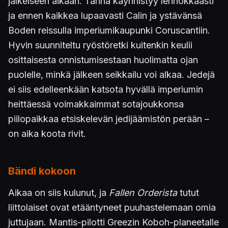
jälkeiseen aikaan. Tarina käynnistyy lennokkaasti
ja ennen kaikkea lupaavasti Calin ja ystävänsä
Boden reissulla imperiumikaupunki Coruscantiin.
Hyvin suunniteltu ryöstöretki kuitenkin keulii
osittaisesta onnistumisestaan huolimatta ojan
puolelle, minkä jälkeen seikkailu voi alkaa. Jedejä
ei siis edelleenkään katsota hyvällä imperiumin
heittäessä voimakkaimmat sotajoukkonsa
piilopaikkaa etsiskelevän jedijäämistön perään –
on aika koota rivit.
Bändi kokoon
Aikaa on siis kulunut, ja
Fallen Orderista
tutut
liittolaiset ovat etääntyneet puuhastelemaan omia
juttujaan. Mantis-pilotti Greezin Koboh-planeetalle