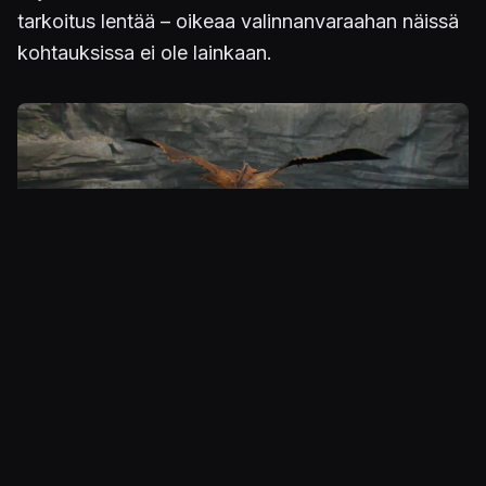
tarkoitus lentää – oikeaa valinnanvaraahan näissä
kohtauksissa ei ole lainkaan.
Kuva
Lukuisat eri planeetat suorastaan pursuilevat
keräiltävää sälää, mikä saa jälleen kerran ”kerää
kaikki” -henkisen pelijournalistin sangen