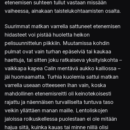
etenemisen suhteen tullut vastaan missään
vaiheessa, ainakaan taistelukohtaamisten osalta.
Suurimmat matkan varrella sattuneet etenemisen
hidasteet voi pistää huoletta heikon
pelisuunnittelun piikkiin. Muutamissa kohdin
pulmat ovat vain turhan epäselviä tai kaukaa
haettuja, tai sitten joku ratkaiseva yksityiskohta –
vaikkapa kapea Calin mentävä aukko kalliossa –
jäi huomaamatta. Turhia kuolemia sattui matkan
varrella useaan otteeseen ihan vain, koska
mahdollinen etenemisreitti oli keinotekoisesti
rajattu ja näennäisen turvalliselta tuntuva taso
veikin yllättäen manan maille. Lentoliskojen
jaloissa roikuskellessa puolestaan ei ole mitään
hajua siitä, kuinka kauas tai minne niillä olisi