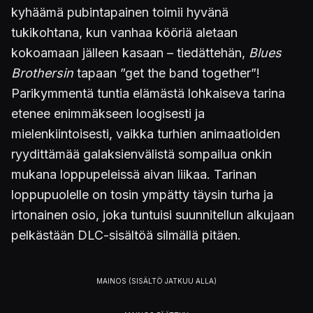
kyhäämä pubintapainen toimii hyvänä
tukikohtana, kun vanhaa kööriä aletaan
kokoamaan jälleen kasaan – tiedättehän,
Blues
Brothersin
tapaan ”get the band together”!
Parikymmentä tuntia elämästä lohkaiseva tarina
etenee enimmäkseen loogisesti ja
mielenkiintoisesti, vaikka turhien animaatioiden
ryydittämää galaksienvälistä sompailua onkin
mukana loppupeleissä aivan liikaa. Tarinan
loppupuolelle on tosin ympätty täysin turha ja
irtonainen osio, joka tuntuisi suunnitellun alkujaan
pelkästään DLC-sisältöä silmällä pitäen.