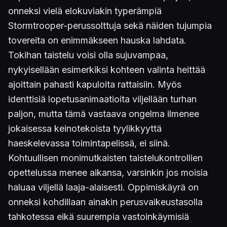
onneksi vielä elokuviakin typerämpiä
Stormtrooper-perussolttuja sekä näiden tujumpia
tovereita on enimmäkseen hauska lahdata.
Tokihan taistelu voisi olla sujuvampaa,
nykyisellään esimerkiksi kohteen valinta heittää
ajoittain pahasti kapuloita rattaisiin. Myös
identtisiä lopetusanimaatioita viljellään turhan
paljon, mutta tämä vastaava ongelma ilmenee
jokaisessa keinotekoista tyylikkyyttä
haeskelevassa toimintapelissä, ei siinä.
Kohtuullisen monimutkaisten taistelukontrollien
opettelussa menee aikansa, varsinkin jos moisia
haluaa viljellä laaja-alaisesti. Oppimiskäyrä on
onneksi kohdillaan ainakin perusvaikeustasolla
tahkotessa eikä suurempia vastoinkäymisiä