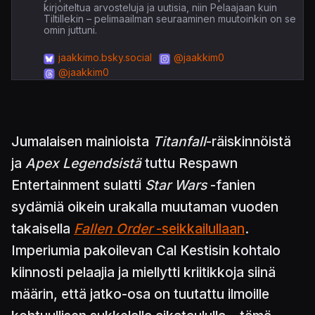
kirjoiteltua arvosteluja ja uutisia, niin Pelaajaan kuin
Tiltillekin – pelimaailman seuraaminen muutoinkin on se
omin juttuni.
jaakkimo.bsky.social
@jaakkim0
@jaakkim0
Jumalaisen mainioista
Titanfall
-räiskinnöistä
ja
Apex Legendsistä
tuttu Respawn
Entertainment sulatti
Star Wars
-fanien
sydämiä oikein urakalla muutaman vuoden
takaisella
Fallen Order
-seikkailullaan
.
Imperiumia pakoilevan Cal Kestisin kohtalo
kiinnosti pelaajia ja miellytti kriitikkoja siinä
määrin, että jatko-osa on tuutattu ilmoille