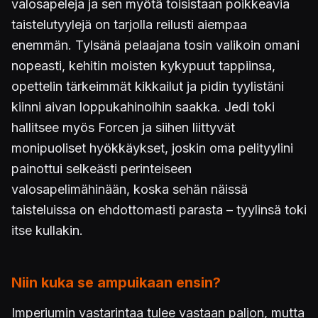
valosapeleja ja sen myötä toisistaan poikkeavia
taistelutyylejä on tarjolla reilusti aiempaa
enemmän. Tylsänä pelaajana tosin valikoin omani
nopeasti, kehitin moisten kykypuut tappiinsa,
opettelin tärkeimmät kikkailut ja pidin tyylistäni
kiinni aivan loppukahinoihin saakka. Jedi toki
hallitsee myös Forcen ja siihen liittyvät
monipuoliset hyökkäykset, joskin oma pelityylini
painottui selkeästi perinteiseen
valosapelimähinään, koska sehän näissä
taisteluissa on ehdottomasti parasta – tyylinsä toki
itse kullakin.
Niin kuka se ampuikaan ensin?
Imperiumin vastarintaa tulee vastaan paljon, mutta