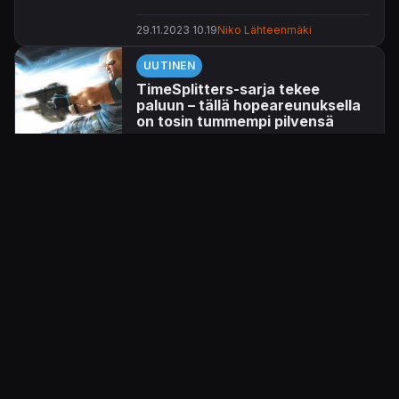
29.11.2023 10.19
Niko Lähteenmäki
UUTINEN
TimeSplitters-sarja tekee
paluun – tällä hopeareunuksella
on tosin tummempi pilvensä
Tällä hopeareunuksella on tosin tumma
pilvensä.
20.5.2021 09.23
Petri Kataja