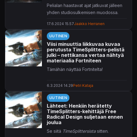
Pelialan haastavat ajat jatkuvat jälleen
yhden studiosulkemisen muodossa.
17.6.2024 15.57
Jaakko Herranen
Tällä kertaa ovensa sulkee Pieces
Interactive, vuonna 2007 perustettu
UUTINEN
studio muun muassa uudenkarhean
Viisi minuuttia liikkuvaa kuvaa
Alone in the Darkin
takaa. Embracer
perutusta TimeSplitters-pelistä
Groupin haaviin kehittäjät päätyivät
julki – nettikansa vertaa nähtyä
vuonna 2017, mutta nyt pelitalo on siis
materiaalia Fortniteen
suljettu lopullisesti – tästä kertoo
Tämähän näyttää Fortnitelta!
verkkosivun ytimekäs viesti
.
6.3.2024 14.29
Petri Kataja
UUTINEN
Lähteet: Henkiin herätetty
TimeSplitters-kehittäjä Free
Radical Design suljetaan ennen
joulua
Se siitä
TimeSplittersista
sitten.