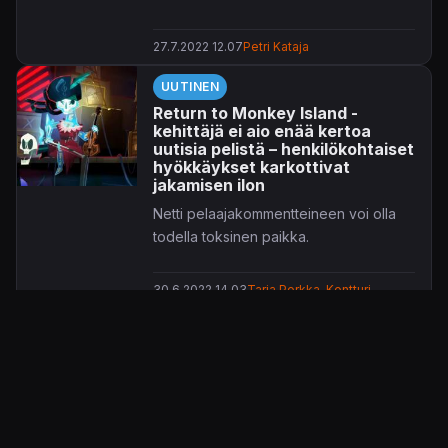
27.7.2022 12.07
Petri Kataja
UUTINEN
Return to Monkey Island -
kehittäjä ei aio enää kertoa
uutisia pelistä – henkilökohtaiset
hyökkäykset karkottivat
jakamisen ilon
Netti pelaajakommentteineen voi olla
todella toksinen paikka.
30.6.2022 14.03
Tarja Porkka-Kontturi
UUTINEN
Paluu Monkey Islandille koittaa
konsoleista ensimmäisenä
Switchillä – julkaisu jo
loppuvuodesta 2022
Nintendo Direct Minissä nähtiin