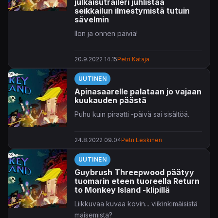
julkaisutraileri juhlistaa
seikkailun ilmestymistä tutuin
sävelmin
Ilon ja onnen päiviä!
20.9.2022 14.15
Petri Kataja
UUTINEN
Apinasaarelle palataan jo vajaan
kuukauden päästä
Puhu kuin piraatti -päivä sai sisältöä.
24.8.2022 09.04
Petri Leskinen
UUTINEN
Guybrush Threepwood päätyy
tuomarin eteen tuoreella Return
to Monkey Island -klipillä
Liikkuvaa kuvaa kovin... viikinkimäisistä
maisemista?