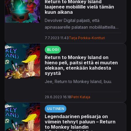
Return to Monkey Island
laajenee mobiilille vielä tämän
kuun aikana
Devolver Digital paljasti, että
apinasaarelle palataan mobiililaitteilla
heinäkuun lopussa.
7.7.2023 11.43
Tarja Porkka-Kontturi
BLOGI
Return to Monkey Island on
hieno peli, paitsi että ei muuten
olekaan, etenkään kahdesta
syystä
Jee, Return to Monkey Island, buu.
29.6.2023 16.18
Petri Kataja
UUTINEN
Legendaarinen pelisarja on
viimein tehnyt paluun – Return
to Monkey Islandin