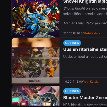
Shovel Knightin lapi
Shovel Knight
on lapioaseine
selvitellään tuoreella videoll
Man at Arms: Reforged
-sar
tekijöiden aiemmillakin vide
25.1.2018 20.50
Petri Kataja
UUTINEN
Uusien ritariaiheist
Uudet amiibot aiheuttavat o
1.9.2017 13.00
Petri Kataja
UUTINEN
Blaster Master Zero
NES-klassikko
Blaster Mast