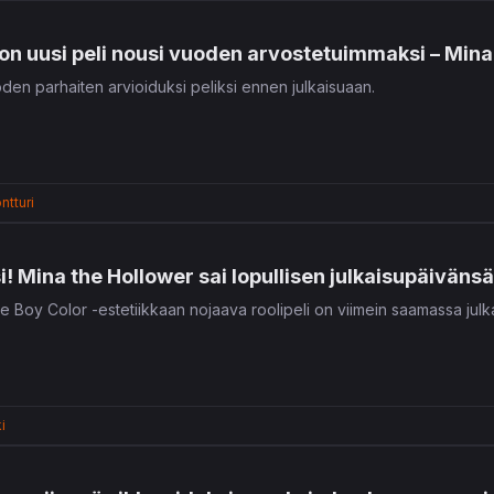
on uusi peli nousi vuoden arvostetuimmaksi – Mina 
den parhaiten arvioiduksi peliksi ennen julkaisuaan.
ntturi
i! Mina the Hollower sai lopullisen julkaisupäivänsä
 Boy Color -estetiikkaan nojaava roolipeli on viimein saamassa julk
i