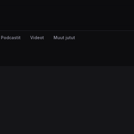
Podcastit
Videot
Muut jutut