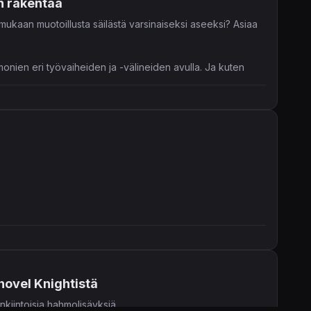
in rakentaa
mukaan muotoillusta säilästä varsinaiseksi aseeksi? Asiaa
onien eri työvaiheiden ja -välineiden avulla. Ja kuten
n loppupuolella.
hovel Knightistä
kiintoisia hahmolisäyksiä.