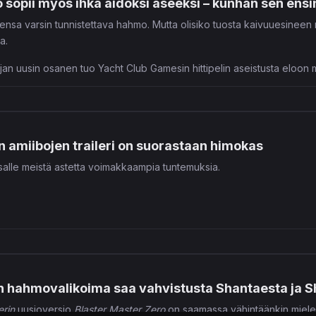
o sopii myös ihka aidoksi aseeksi – kunhan sen ens
nsa varsin tunnistettava hahmo. Mutta olisiko tuosta kaivuuesineen 
a.
jan uusin osanen tuo Yacht Club Gamesin hittipelin aseistusta eloon m
oilla, niin myös tällä kertaa lopputuloksella mäiskitään liikkuvan kuva
en amiibojen traileri on suorastaan himokas
salle meistä astetta voimakkaampia tuntemuksia.
n hahmovalikoima saa vahvistusta Shantaesta ja S
erin
uusioversio
Blaster Master Zero
on saamassa vähintäänkin mielen