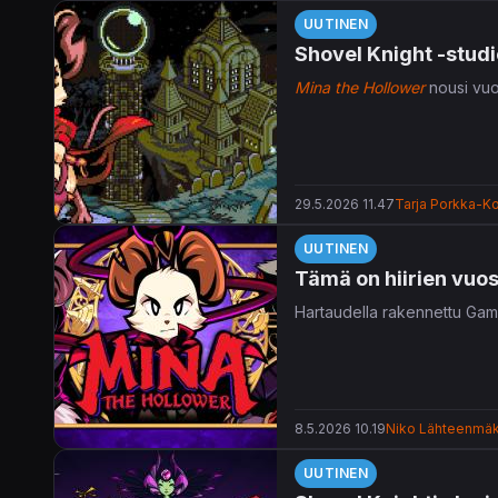
UUTINEN
Shovel Knight -studi
Mina the Hollower
nousi vuo
29.5.2026 11.47
Tarja Porkka-Ko
UUTINEN
Tämä on hiirien vuos
Hartaudella rakennettu Game
8.5.2026 10.19
Niko Lähteenmäk
UUTINEN