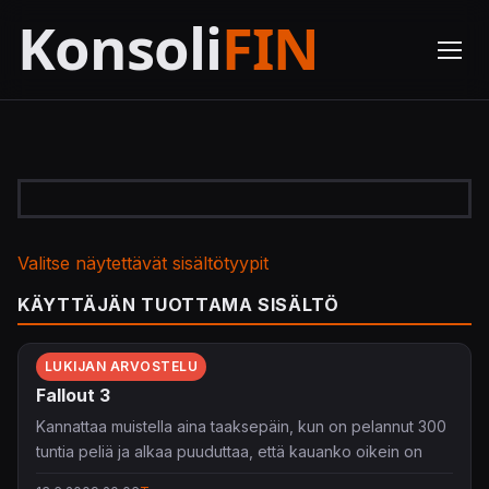
Valitse näytettävät sisältötyypit
KÄYTTÄJÄN TUOTTAMA SISÄLTÖ
LUKIJAN ARVOSTELU
Fallout 3
Kannattaa muistella aina taaksepäin, kun on pelannut 300
tuntia peliä ja alkaa puuduttaa, että kauanko oikein on
tullut pelattua ja montako hyvää hetkeä on kokenut.