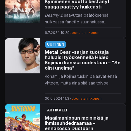
Kymmenen vuotta kestänyt
saaga päättyy huikeasti
Destiny 2
saavuttaa päätöksensä
huikeassa faneille suunnatussa
lisäosassa.
6.7.2024 10.29
Joonatan Itkonen
UUTINEN
Metal Gear -sarjan tuottaja
haluaisi työskennellä Hideo
Kojiman kanssa uudestaan – "Se
olisi unelma"
Konami ja Kojima tuskin palaavat enää
yhteen, mutta aina sitä saa toivoa.
30.6.2024 11.37
Joonatan Itkonen
ARTIKKELI
Maailmanlopun meininkiä ja
ihmissuhdedraamaa –
ennakossa Dustborn