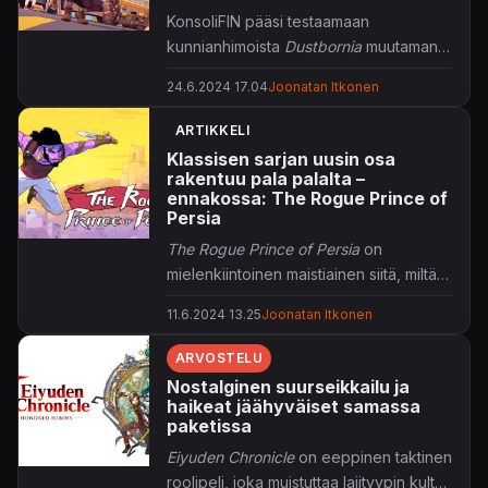
KonsoliFIN pääsi testaamaan
kunnianhimoista
Dustbornia
muutaman
tunnin ajan ennen sen elokuista
24.6.2024 17.04
Joonatan Itkonen
julkaisua.
ARTIKKELI
Klassisen sarjan uusin osa
rakentuu pala palalta –
ennakossa: The Rogue Prince of
Persia
The Rogue Prince of Persia
on
mielenkiintoinen maistiainen siitä, miltä
uusi roguelike
Prince of Persia
voisi
11.6.2024 13.25
Joonatan Itkonen
näyttää. Valmis se ei kuitenkaan ole
vielä pitkään aikaan.
ARVOSTELU
Nostalginen suurseikkailu ja
haikeat jäähyväiset samassa
paketissa
Eiyuden Chronicle
on eeppinen taktinen
roolipeli, joka muistuttaa lajityypin kulta-