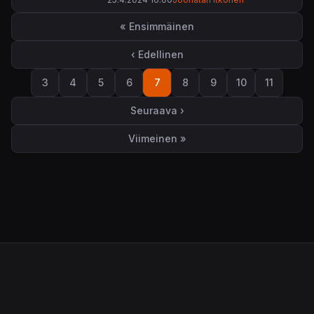
Sivutus
« Ensimmäinen
Ensimmäinen sivu
‹ Edellinen
Edellinen sivu
3
4
5
6
7
8
9
10
11
Sivu
Sivu
Sivu
Sivu
Sivu
Sivu
Sivu
Sivu
Sivu
Seuraava ›
Seuraava sivu
Viimeinen »
Viimeinen sivu