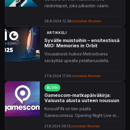
räiskintäpeli, joka julkaistiin väärin.
28.8.2024 12.38
Joonatan Itkonen
ARTIKKELI
Syvälle muistoihin – ensitestissä
MIO: Memories in Orbit
Visuaalisesti huikea Metroidvania
säväyttää upealla pelattavuudella.
27.8.2024 17.00
Joonatan Itkonen
BLOGI
Gamescom-matkapäiväkirja:
Vaisusta alusta uuteen nousuun
KonsoliFIN on tien päällä
Gamescomissa. Opening Night Live ei
ihan vakuuttanut, mutta eiköhän tästä
21.8.2024 09.13
Joonatan Itkonen
paranneta.