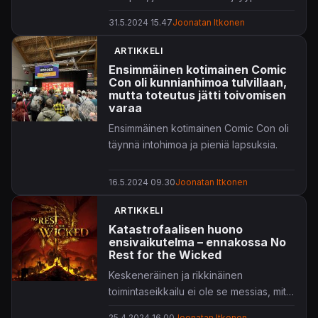
ajoista.
31.5.2024 15.47
Joonatan Itkonen
ARTIKKELI
Ensimmäinen kotimainen Comic
Con oli kunnianhimoa tulvillaan,
mutta toteutus jätti toivomisen
varaa
Ensimmäinen kotimainen Comic Con oli
täynnä intohimoa ja pieniä lapsuksia.
16.5.2024 09.30
Joonatan Itkonen
ARTIKKELI
Katastrofaalisen huono
ensivaikutelma – ennakossa No
Rest for the Wicked
Keskeneräinen ja rikkinäinen
toimintaseikkailu ei ole se messias, mitä
tekijät lupasivat.
25.4.2024 16.00
Joonatan Itkonen