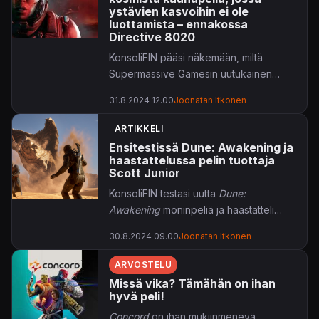
ystävien kasvoihin ei ole
luottamista – ennakossa
Directive 8020
KonsoliFIN pääsi näkemään, miltä
Supermassive Gamesin uutukainen
näyttää livenä.
31.8.2024 12.00
Joonatan Itkonen
ARTIKKELI
Ensitestissä Dune: Awakening ja
haastattelussa pelin tuottaja
Scott Junior
KonsoliFIN testasi uutta
Dune:
Awakening
moninpeliä ja haastatteli
pelin tuottajaa, Scott Junioria,
30.8.2024 09.00
Joonatan Itkonen
Gamescomissa.
ARVOSTELU
Missä vika? Tämähän on ihan
hyvä peli!
Concord
on ihan mukiinmenevä