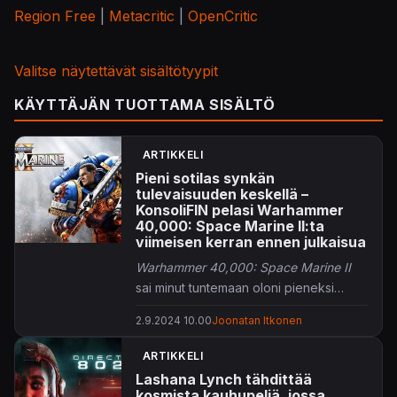
Region Free
|
Metacritic
|
OpenCritic
Valitse näytettävät sisältötyypit
KÄYTTÄJÄN TUOTTAMA SISÄLTÖ
ARTIKKELI
Pieni sotilas synkän
tulevaisuuden keskellä –
KonsoliFIN pelasi Warhammer
40,000: Space Marine II:ta
viimeisen kerran ennen julkaisua
Warhammer 40,000: Space Marine
II
sai minut tuntemaan oloni pieneksi
galaktisen kauhun keskellä. Mahtavaa.
2.9.2024 10.00
Joonatan Itkonen
ARTIKKELI
Lashana Lynch tähdittää
kosmista kauhupeliä, jossa