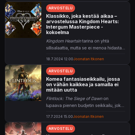
ARVOSTELU
Klassikko, joka kestää aikaa –
arvostelussa Kingdom Hearts:
Intergum Masterpiece -
kokoelma
Kingdom Heartsin
tarina on yhtä
sillisalaattia, mutta se ei menoa hidasta,
kun kaikki muu on niin taianomaista.
18.7.2024 12.00
Joonatan Itkonen
ARVOSTELU
Komea fantasiaseikkailu, jossa
on vähän kaikkea ja samalla ei
mitään uutta
Flintlock: The Siege of Dawn
on
lupaava pienen budjetin seikkailu, joka
olisi parempi ilman
Dark Souls
-
17.7.2024 15.00
Joonatan Itkonen
lainaamista.
ARVOSTELU