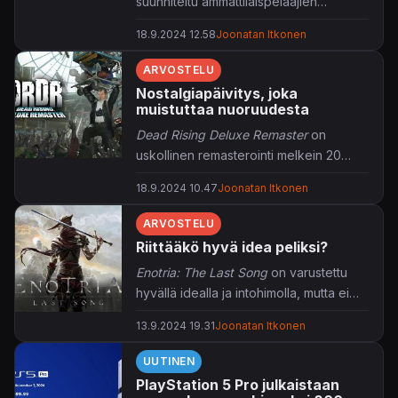
suunniteltu ammattilaispelaajien
ehdoilla.
18.9.2024 12.58
Joonatan Itkonen
ARVOSTELU
Nostalgiapäivitys, joka
muistuttaa nuoruudesta
Dead Rising Deluxe Remaster
on
uskollinen remasterointi melkein 20
vuotta vanhasta klassikosta, ja se on
18.9.2024 10.47
Joonatan Itkonen
ongelman ydin.
ARVOSTELU
Riittääkö hyvä idea peliksi?
Enotria: The Last Song
on varustettu
hyvällä idealla ja intohimolla, mutta ei
paljon muulla.
13.9.2024 19.31
Joonatan Itkonen
UUTINEN
PlayStation 5 Pro julkaistaan