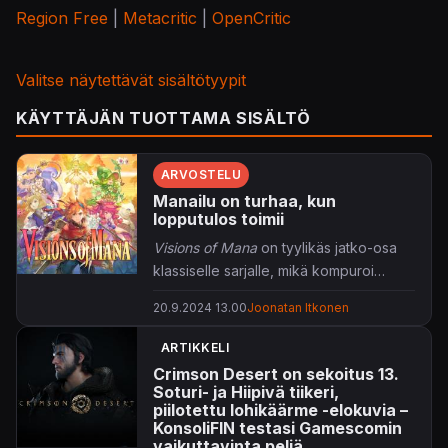
Region Free
|
Metacritic
|
OpenCritic
Valitse näytettävät sisältötyypit
KÄYTTÄJÄN TUOTTAMA SISÄLTÖ
ARVOSTELU
Manailu on turhaa, kun
lopputulos toimii
Visions of Mana
on tyylikäs jatko-osa
klassiselle sarjalle, mikä kompuroi
perinteille kumarrellessa.
20.9.2024 13.00
Joonatan Itkonen
ARTIKKELI
Crimson Desert on sekoitus 13.
Soturi- ja Hiipivä tiikeri,
piilotettu lohikäärme -elokuvia –
KonsoliFIN testasi Gamescomin
vaikuttavinta peliä