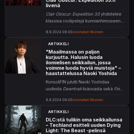
livenä
Clair Obscur: Expedition 33
yhdistelee
klassisia roolipelejä kunnianhimoiseen
seikkailuun. KonsoliFIN pääsi näkemään
8.9.2024 09.00
Joonatan Itkonen
pelistä ensimmäistä pelikuvaa.
ARTIKKELI
"Maailmassa on paljon
kurjuutta. Halusin luoda
ilomielisen seikkailun, jossa
voimme luoda hyviä muistoja" –
haastattelussa Naoki Yoshida
KonsoliFIN jututti Naoki Yoshidaa
uudesta
Dawntrail
-lisäosasta sekä
Final
Fantasy XIV:n
teemoista ja maailmasta.
6.9.2024 09.00
Joonatan Itkonen
ARTIKKELI
DLC:stä tulikin oma seikkailunsa
– Techland esitteli uuden Dying
Light: The Beast -pelinsä