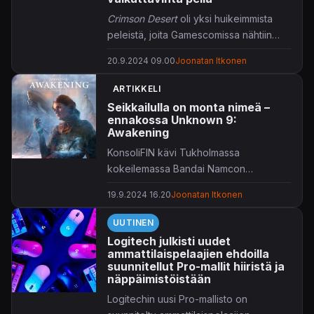
Crimson Desert
oli yksi huikeimmista
peleistä, joita Gamescomissa nähtiin
tänä vuonna.
20.9.2024 09.00
Joonatan Itkonen
ARTIKKELI
Seikkailulla on monta nimeä –
ennakossa Unknown 9:
Awakening
KonsoliFIN kävi Tukholmassa
kokeilemassa Bandai Namcon
uutukaista.
19.9.2024 16.20
Joonatan Itkonen
UUTINEN
Logitech julkisti uudet
ammattilaispelaajien ehdoilla
suunnitellut Pro-mallit hiiristä ja
näppäimistöistään
Logitechin uusi Pro-mallisto on