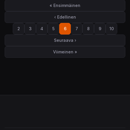
Sivutus
« Ensimmäinen
Ensimmäinen sivu
‹ Edellinen
Edellinen sivu
2
3
4
5
6
7
8
9
10
Sivu
Sivu
Sivu
Sivu
Sivu
Sivu
Sivu
Sivu
Sivu
Seuraava ›
Seuraava sivu
Viimeinen »
Viimeinen sivu