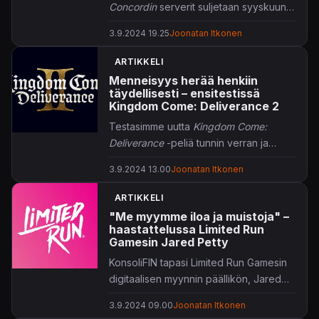
Concord
in
serverit suljetaan syyskuun
6. päivä ja peli vedetään kokonaan
3.9.2024 19.25
Joonatan Itkonen
pois myynnistä, Sonyn virallinen blogi
tiedottaa.
ARTIKKELI
Menneisyys herää henkiin
täydellisesti – ensitestissä
Kingdom Come: Deliverance 2
Testasimme uutta
Kingdom Come:
Deliverance
-peliä tunnin verran ja
haluamme heti takaisin Bohemian
3.9.2024 13.00
Joonatan Itkonen
maailmaan.
ARTIKKELI
"Me myymme iloa ja muistoja" –
haastattelussa Limited Run
Gamesin Jared Petty
KonsoliFIN tapasi Limited Run Gamesin
digitaalisen myynnin päällikön, Jared
Pettyn, Gamescomissa.
3.9.2024 09.00
Joonatan Itkonen