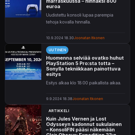
marraskuussa – hinnaksi 800
euroa
Uudistettu konsoli lupaa parempia
tehoja kovalla hinnalla.
10.9.2024 18.30
Joonatan Itkonen
UUTINEN
Huomenna selviää ovatko huhut
PlayStation 5 Pro:sta totta –
Sonylla tekniikkaan painottuva
esitys
Esitys alkaa klo 18:00 paikallista aikaa.
9.9.2024 18.38
Joonatan Itkonen
ARTIKKELI
Kuin Jules Vernen ja Lost
Odysseyn kadonnut sukulainen
– KonsoliFIN pääsi näkemään
Clair Obscur: Expedition 33:n