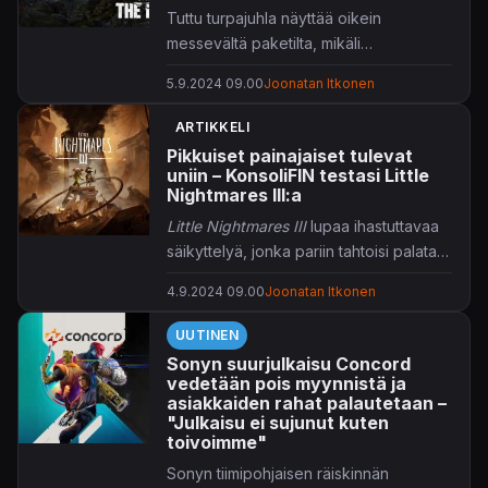
Tuttu turpajuhla näyttää oikein
messevältä paketilta, mikäli
ensimmäiseen demoon on uskomista.
5.9.2024 09.00
Joonatan Itkonen
ARTIKKELI
Pikkuiset painajaiset tulevat
uniin – KonsoliFIN testasi Little
Nightmares III:a
Little Nightmares III
lupaa ihastuttavaa
säikyttelyä, jonka pariin tahtoisi palata
yhä uudestaan.
4.9.2024 09.00
Joonatan Itkonen
UUTINEN
Sonyn suurjulkaisu Concord
vedetään pois myynnistä ja
asiakkaiden rahat palautetaan –
"Julkaisu ei sujunut kuten
toivoimme"
Sonyn tiimipohjaisen räiskinnän