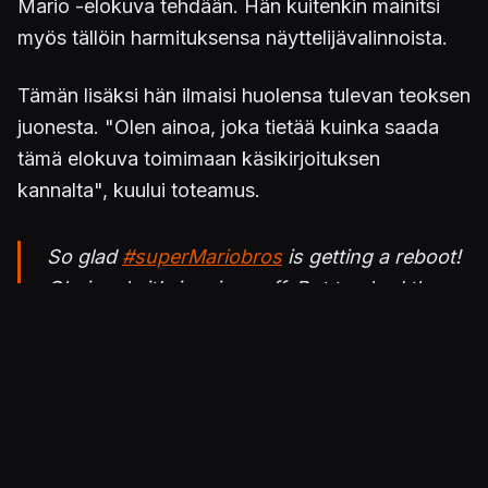
Mario -elokuva tehdään. Hän kuitenkin mainitsi
myös tällöin harmituksensa näyttelijävalinnoista.
Tämän lisäksi hän ilmaisi huolensa tulevan teoksen
juonesta. "Olen ainoa, joka tietää kuinka saada
tämä elokuva toimimaan käsikirjoituksen
kannalta", kuului toteamus.
So glad
#superMariobros
is getting a reboot!
Obviously it’s iconic enuff. But too bad they
went all white! No Latinx in the leads!
Groundbreaking color-blind casting in
original! Plus I’m the only one who knows
how to make this movie work script wise!
pic.twitter.com/lNokmdpwMq