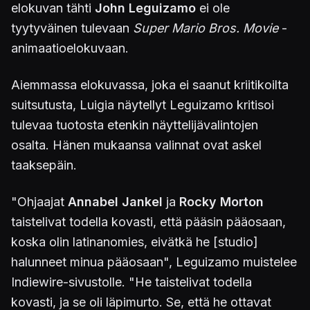
elokuvan tähti
John Leguizamo
ei ole
tyytyväinen tulevaan
Super Mario Bros. Movie
-
animaatioelokuvaan.
Aiemmassa elokuvassa, joka ei saanut kriitikoilta
suitsutusta, Luigia näytellyt Leguizamo kritisoi
tulevaa tuotosta etenkin näyttelijävalintojen
osalta. Hänen mukaansa valinnat ovat askel
taaksepäin.
"Ohjaajat
Annabel Jankel
ja
Rocky Morton
taistelivat todella kovasti, että pääsin pääosaan,
koska olin latinanomies, eivätkä he [studio]
halunneet minua pääosaan", Leguizamo muistelee
Indiewire-sivustolle. "He taistelivat todella
kovasti, ja se oli läpimurto. Se, että he ottavat