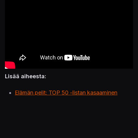
Lisää aiheesta:
Elämän pelit: TOP 50 -listan kasaaminen
parhaista peleistä on kuulkaas todella
haastavaa, kokeilkaa vaikka itse
Pyysin tekoälyä listaamaan kaikkien aikojen
parhaat pelit – ei tämä listaus liene kovin