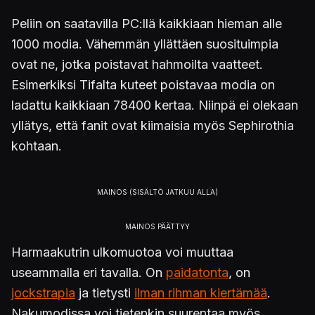
Peliin on saatavilla PC:llä kaikkiaan hieman alle
1000 modia. Vähemmän yllättäen suosituimpia
ovat ne, jotka poistavat hahmoilta vaatteet.
Esimerkiksi Tifalta kuteet poistavaa modia on
ladattu kaikkiaan 78400 kertaa. Niinpä ei olekaan
yllätys, että fanit ovat kiimaisia myös Sephirothia
kohtaan.
Harmaakutrin ulkomuotoa voi muuttaa
useammalla eri tavalla. On
paidatonta
, on
jockstrapia
ja tietysti
ilman rihman kiertämää
.
Nakumodissa voi tietenkin suurentaa myös