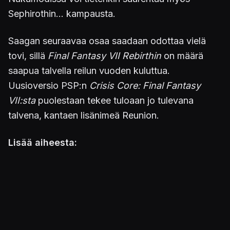
Sephirothin... kampausta.
Saagan seuraavaa osaa saadaan odottaa vielä
tovi, sillä
Final Fantasy VII Rebirthin
on määrä
saapua talvella reilun vuoden kuluttua.
Uusioversio PSP:n
Crisis Core: Final Fantasy
VII:sta
puolestaan tekee tuloaan jo tulevana
talvena, kantaen lisänimeä Reunion.
Lisää aiheesta:
Final Fantasy VII Remake saa jatkoa jo tänä
vuonna, mutta eri tavalla kuin odotettiin
Final Fantasy VII:n 25-vuotislogo paljastui –
lisää juhlavuoden uutisia lupaillaan pian