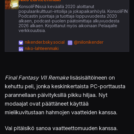
KonsoliFINissä keväällä 2020 aloittanut
populaarikulttuuri-intoilija ja jokapaikanhöylä. KonsoliFIN
Podcastin juontaja ja tuottaja loppuvuodesta 2020
alkaen, podcast-puolen päätoimittaja alkuvuodesta
2026 alkaen. Kirjoittanut myös aikoinaan Pelaajalle
verkkouutisia.
nikender.bsky.social
@niilonikender
niko-lahteenmaki
Final Fantasy VII Remake
lisäsisältöineen on
kehuttu peli, jonka keskinkertaista PC-porttausta
parannellaan päivityksillä pikku hiljaa. Nyt
modaajat ovat päättäneet käyttää
mielikuvitustaan hahmojen vaatteiden kanssa.
Vai pitäisikö sanoa vaatteettomuuden kanssa.