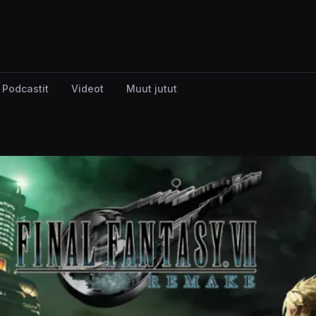
Podcastit
Videot
Muut jutut