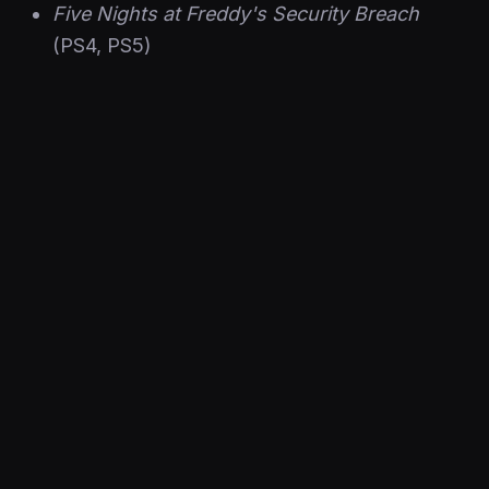
Five Nights at Freddy's Security Breach
(PS4, PS5)
Ender Lilies: Quietus of the Knights
(PS4)
Julkaistu 1.8.2024 07.08
PELIT
Five Nights at Freddy's: Security Breach
LEGO Star Wars: The Skywalker Saga
Ender Lilies: Quietus of the Knights