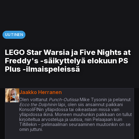
UUTINEN
LEGO Star Warsia ja Five Nights at
Freddy's -säikyttelyä elokuun PS
Plus -ilmaispeleissä
Jaakko Herranen
Olen voittanut
Punch-Outissa
Mike Tysonin ja pelannut
Ecco the Dolphinin
läpi, olen siis ansainnut paikkani
KonsoliFINin ylläpidossa tai oikeastaan missä vain
ylläpidossa ikinä. Moneen muuhunkin paikkaan on tullut
kirjoiteltua arvosteluja ja uutisia, niin Pelaajaan kuin
Tiltillekin – pelimaailman seuraaminen muutoinkin on se
omin juttuni.