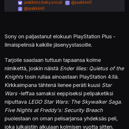
jaakkimo.bsky.social
@jaakkim0
@jaakkim0
Sony on paljastanut elokuun PlayStation Plus -
ilmaispelinsä kaikille jäsenyystasoille.
Tarjolle saadaan tuttuun tapaansa kolme
nimikettä, joskin näistä
Ender lilies: Quietus of the
Knights
tosin rullaa ainoastaan PlayStation 4:llä.
Kirkkaimpana tähtenä lienee peräti kuusi
Star
Wars
-leffaa samaksi eeppiseksi pelipaketiksi
niputtava
LEGO Star Wars: The Skywalker Saga
.
Five Nights at Freddy's: Security Breach
puolestaan on oman pelisarjansa yhdeksäs peli,
joka julkaistiin alkujaan kolmisen vuotta sitten.