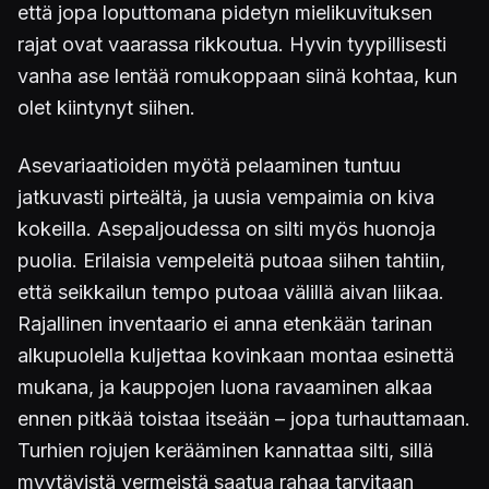
että jopa loputtomana pidetyn mielikuvituksen
rajat ovat vaarassa rikkoutua. Hyvin tyypillisesti
vanha ase lentää romukoppaan siinä kohtaa, kun
olet kiintynyt siihen.
Asevariaatioiden myötä pelaaminen tuntuu
jatkuvasti pirteältä, ja uusia vempaimia on kiva
kokeilla. Asepaljoudessa on silti myös huonoja
puolia. Erilaisia vempeleitä putoaa siihen tahtiin,
että seikkailun tempo putoaa välillä aivan liikaa.
Rajallinen inventaario ei anna etenkään tarinan
alkupuolella kuljettaa kovinkaan montaa esinettä
mukana, ja kauppojen luona ravaaminen alkaa
ennen pitkää toistaa itseään – jopa turhauttamaan.
Turhien rojujen kerääminen kannattaa silti, sillä
myytävistä vermeistä saatua rahaa tarvitaan