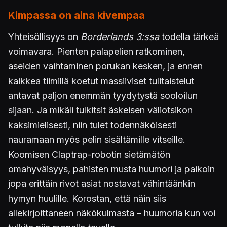
Kimpassa on aina kivempaa
Yhteisöllisyys on
Borderlands 3:ssa
todella tärkeä
voimavara. Pienten palapelien ratkominen,
aseiden vaihtaminen porukan kesken, ja ennen
kaikkea tiimillä koetut massiiviset tulitaistelut
antavat paljon enemmän tyydytystä sooloilun
sijaan. Ja mikäli tulkitsit äskeisen väliotsikon
kaksimielisesti, niin tulet todennäköisesti
nauramaan myös pelin sisältämille vitseille.
Koomisen Claptrap-robotin sietämätön
omahyväisyys, pahisten musta huumori ja paikoin
jopa erittäin rivot asiat nostavat vähintäänkin
hymyn huulille. Korostan, että näin siis
allekirjoittaneen näkökulmasta – huumoria kun voi