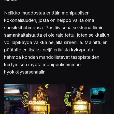
Nelikko muodostaa erittäin monipuolisen
kokonaisuuden, josta on helppo valita oma
suosikkihahmonsa. Positiivisena seikkana tiimin
samankaltaisuutta ei ole rajoitettu, joten seikkailun
voi läpikäydä vaikka neljällä sireenillä. Mainittujen
päätaitojen lisäksi neljä erilaista kykypuuta
hahmoa kohden mahdollistavat tasopisteiden
kertymisen myötä monipuolisemman
hyökkäysarsenaalin.
Kuva