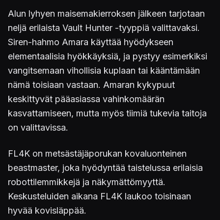
Alun lyhyen maisemakierroksen jälkeen tarjotaan
neljä erilaista Vault Hunter -tyyppiä valittavaksi.
Siren-hahmo Amara käyttää hyödykseen
elementaalisia hyökkäyksiä, ja pystyy esimerkiksi
vangitsemaan vihollisia kuplaan tai kääntämään
nämä toisiaan vastaan. Amaran kykypuut
keskittyvät pääasiassa vahinkomäärän
kasvattamiseen, mutta myös tiimiä tukevia taitoja
on valittavissa.
FL4K on metsästäjäporukan kovaluonteinen
beastmaster, joka hyödyntää taistelussa erilaisia
robottilemmikkejä ja näkymättömyyttä.
Keskusteluiden aikana FL4K laukoo toisinaan
hyvää kovisläppää.