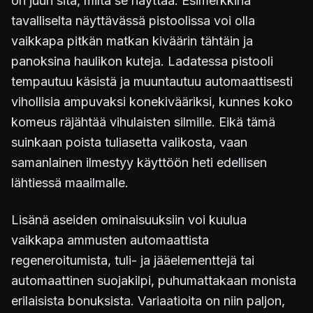
on juuri sitä, miltä se näyttää. Esimerkkinä
tavalliselta näyttävässä pistoolissa voi olla
vaikkapa pitkän matkan kiväärin tähtäin ja
panoksina haulikon kuteja. Ladatessa pistooli
tempautuu käsistä ja muuntautuu automaattisesti
vihollisia ampuvaksi konekivääriksi, kunnes koko
komeus räjähtää vihulaisten silmille. Eikä tämä
suinkaan poista tuliasetta valikosta, vaan
samanlainen ilmestyy käyttöön heti edellisen
lähtiessä maailmalle.
Lisänä aseiden ominaisuuksiin voi kuulua
vaikkapa ammusten automaattista
regeneroitumista, tuli- ja jääelementtejä tai
automaattinen suojakilpi, puhumattakaan monista
erilaisista bonuksista. Variaatioita on niin paljon,