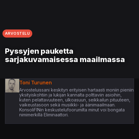
ARVOSTELU
Pyssyjen pauketta
sarjakuvamaisessa maailmassa
Toni Turunen
Arvosteluissani keskityn erityisen hartaasti moniin pieniin
yksityiskohtiin ja lukijan kannalta polttaviin asioihin,
kuten pelattavuuteen, ulkoasuun, seikkailun pituuteen,
vaikeustasoon sekä musiikki- ja äänimaailmaan.
KonsoliFINin keskustelufoorumilta minut voi bongata
nimimerkillä Eliminaattori.