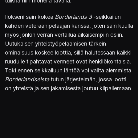
tulkita niin monella tavalla.
Ilokseni sain kokea
Borderlands 3
-seikkailun
kahden veteraanipelaajan kanssa, joten sain kuulla
myös jonkin verran vertailua aikaisempiin osiin.
Uutukaisen yhteistyöpelaamisen tärkein
ominaisuus koskee loottia, sillä halutessaan kaikki
ruudulle tipahtavat vermeet ovat henkilökohtaisia.
Toki ennen seikkailuun lähtöä voi valita aiemmista
Borderlandseista
tutun järjestelmän, jossa lootti
on yhteistä ja sen jakamisesta joutuu kilpailemaan
kavereiden kesken. Nykyinen loottijärjestely
vaikuttaa kuitenkin huomattavasti paremmalta.
Bonuksena kenen tahansa tiimiläisen keräämät
valuutat kilahtavat myös joukkueen muiden
jäsenten tileille.