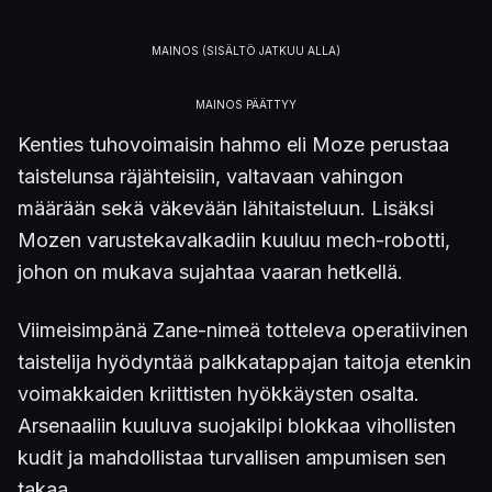
Kenties tuhovoimaisin hahmo eli Moze perustaa
taistelunsa räjähteisiin, valtavaan vahingon
määrään sekä väkevään lähitaisteluun. Lisäksi
Mozen varustekavalkadiin kuuluu mech-robotti,
johon on mukava sujahtaa vaaran hetkellä.
Viimeisimpänä Zane-nimeä totteleva operatiivinen
taistelija hyödyntää palkkatappajan taitoja etenkin
voimakkaiden kriittisten hyökkäysten osalta.
Arsenaaliin kuuluva suojakilpi blokkaa vihollisten
kudit ja mahdollistaa turvallisen ampumisen sen
takaa.