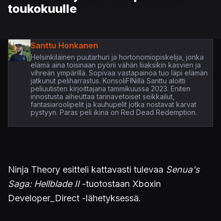
toukokuulle
Santtu Honkanen
Helsinkiläinen puutarhuri ja hortonomiopiskelija, jonka
elämä aina toisinaan pyörii vähän liiaksikin kasvien ja
vihreän ympärillä. Sopivaa vastapainoa tuo läpi elämän
jatkunut peliharrastus. KonsoliFINillä Santtu aloitti
peliuutisten kirjoittajana tammikuussa 2023. Eniten
innostusta aiheuttaa tarinavetoiset seikkailut,
fantasiaroolipelit ja kauhupelit jotka nostavat karvat
pystyyn. Paras peli ikinä on Red Dead Redemption.
Ninja Theory esitteli kattavasti tulevaa
Senua's
Saga: Hellblade II
-tuotostaan Xboxin
Developer_Direct -lähetyksessä.