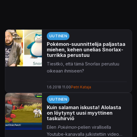
UUTINEN
Pokémon-suunnittelija paljastaa
miehen, kehen unelias Snorlax-
turrikka perustuu
Tiesitkö, että tämä Snorlax perustuu
oikeaan ihmiseen?
1.6.2018 11.00
Petri Kataja
UUTINEN
Kuin salaman iskusta! Alolasta
on löytynyt uusi myyttinen
taskuhirviö
Eilen
Pokémon
-pelien virallisella
Youtube-kanavalla julkistettiin video