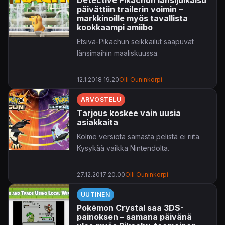
Detective Pikachun länsijulkaisu
ladata uusimman sukupolven Pokémon-
päivättiin trailerin voimin –
seikkailuihin kaksi eri legendaarista
markkinoille myös tavallista
taskuhirviötä joka kuukausi
kookkaampi amiibo
marraskuuhun saakka. Mihinkään
Etsivä-Pikachun seikkailut saapuvat
kauppaan ei tarvitse juosta koodien
länsimaihin maaliskuussa.
perässä, sillä nämä legendaariset oliot
ovat ladattavissa
Pokémon
-pelien
12.1.2018 19.20
Olli Ouninkorpi
Mystery Gift -ominaisuuden kautta.
ARVOSTELU
Tarjous koskee vain uusia
asiakkaita
Kolme versiota samasta pelistä ei riitä.
Kysykää vaikka Nintendolta.
27.12.2017 20.00
Olli Ouninkorpi
UUTINEN
Pokémon Crystal saa 3DS-
painoksen – samana päivänä