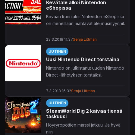
Kevätale alkoi Nintendon
eShopissa
Kevään kunniaksi Nintendon eShopissa
on meneillään mahtavat alennusmyynnit.
23.3.2018 11.37
Senja Littman
UUTINEN
Uusi Nintendo Direct torstaina
Nintendo on julkistanut uuden Nintendo
Direct -lähetyksen torstaiksi.
7.3.2018 16.32
Senja Littman
UUTINEN
SteamWorld Dig 2 kaivaa tiensä
taskuusi
Höyryropottien marssi jatkuu. Ja hyvä
niin.