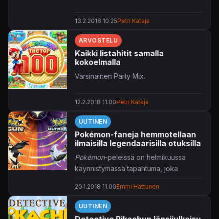
13.2.2018 10.25
Petri Kataja
ARVOSTELU
Kaikki listahitit samalla
kokoelmalla
Varsinainen Party Mix.
12.2.2018 11.00
Petri Kataja
UUTINEN
Pokémon-faneja hemmotellaan
ilmaisilla legendaarisilla otuksilla
Pokémon
-peleissä on helmikuussa
käynnistymässä tapahtuma, joka
helpottaa taskumonstereiden keräilyä
20.1.2018 11.00
Emmi Hattunen
3DS-konsoleilla.
UUTINEN
Helmikuusta alkaen pelaajat voivat