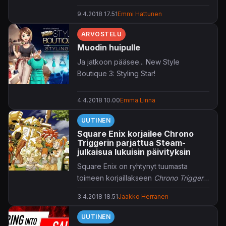
upouudesta myyttisestä taskuhirviöstä,
9.4.2018 17.51
Emmi Hattunen
joka saapuu
Pokémonin Ultra Sun-
ja
Ultra Moon
-peleihin.
ARVOSTELU
Muodin huipulle
Ja jatkoon pääsee... New Style
Boutique 3: Styling Star!
4.4.2018 10.00
Emma Linna
UUTINEN
Square Enix korjailee Chrono
Triggerin parjattua Steam-
julkaisua lukuisin päivityksin
Square Enix on ryhtynyt tuumasta
toimeen korjaillakseen
Chrono Triggerin
raakileeksi osoittautunutta Steam-
3.4.2018 18.51
Jaakko Herranen
versiota.
UUTINEN