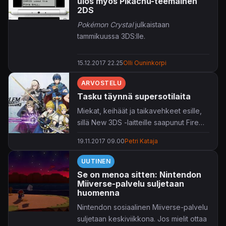
ulos myös Pikachu-teemainen
2DS
Pokémon Crystal
julkaistaan
tammikuussa 3DS:lle.
15.12.2017 22.25
Olli Ouninkorpi
ARVOSTELU
Tasku täynnä supersotilaita
Miekat, keihäät ja taikavehkeet esille,
sillä New 3DS -laitteille saapunut Fire
Emblem Warriors tarjoaa mäiskintää
19.11.2017 09.00
Petri Kataja
kymmeniksi tunneiksi.
UUTINEN
Se on menoa sitten: Nintendon
Miiverse-palvelu suljetaan
huomenna
Nintendon sosiaalinen Miiverse-palvelu
suljetaan keskiviikkona. Jos mielit ottaa