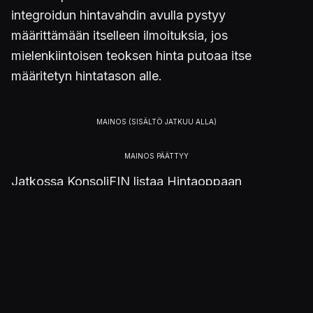
integroidun hintavahdin avulla pystyy
määrittämään itselleen ilmoituksia, jos
mielenkiintoisen teoksen hinta putoaa itse
määritetyn hintatason alle.
Jatkossa KonsoliFIN listaa Hintaoppaan
suosituimmat nimikkeet kuukausittain ja järjestää
sosiaalisessa mediassa aiheesta
tuotepalkintoarvonnan.
Kuva