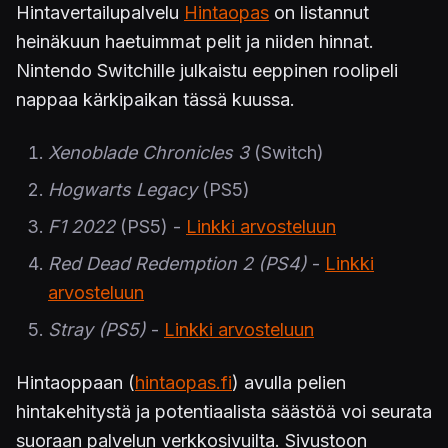
Hintavertailupalvelu
Hintaopas
on listannut
heinäkuun haetuimmat pelit ja niiden hinnat.
Nintendo Switchille julkaistu eeppinen roolipeli
nappaa kärkipaikan tässä kuussa.
Xenoblade Chronicles 3
(Switch)
Hogwarts Legacy
(PS5)
F1 2022
(PS5) -
Linkki arvosteluun
Red Dead Redemption 2 (PS4)
-
Linkki
arvosteluun
Stray (PS5)
-
Linkki arvosteluun
Hintaoppaan (
hintaopas.fi
) avulla pelien
hintakehitystä ja potentiaalista säästöä voi seurata
suoraan palvelun verkkosivuilta. Sivustoon