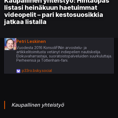
Kaupallinen yhteistyö: Hintaopas
listasi heinäkuun haetuimmat
videopelit – pari kestosuosikkia
jatkaa listalla
Petri Leskinen
Vuodesta 2016 KonsoliFINin arvostelu- ja
artikkelitoimitusta vetänyt indiepelien nautiskelija.
Elokuvaharrastaja, suoratoistopalveluiden suurkuluttaja.
Perheenisä ja Tottenham-fani.
p33ro.bsky.social
Kaupallinen yhteistyö