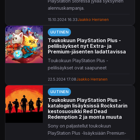
PlayStation Storessa jyllää syksyinen
alennuskampanja.
15.10.2024 16.33
Jaakko Herranen
"Syksyn säästöjä" -nimellä kulkeva
kampanja on saksinut normihinnoista
UUTINEN
pois parhaimmillaan 75 prosentin siivun.
Toukokuun PlayStation Plus -
Mukaan on kelpuutettu 2786 eri
pelilisäykset nyt Extra- ja
tuotetta – niin pelejä, lisäosia kuin
Premium-jäsenten ladattavissa
kausikorttejakin – joten eiköhän
Toukokuun PlayStation Plus -
jokainen valikoimasta löydä jotain
pelilisäykset ovat saapuneet
tutustumisen arvoista. Muutamia
ladattaviksi eilen, 21. toukokuuta.
tärppejä listattuna uutisen lopussa,
22.5.2024 17.08
Jaakko Herranen
arvostelulinkkien kera tietenkin.
Kuten
uutisoimmekin
heti lisäysten
UUTINEN
varmistuessa, se nimekkäin peli taitaa
Toukokuun PlayStation Plus -
olla kiistatta valikoimiin kaivatun
katalogin lisäyksissä Rockstarin
paluunsa tekevä
Red Dead Redemption
kestosuosikki Red Dead
2
. Monenlaista muutakin on tarjolla sekä
Redemption 2 ja monta muuta
Extra- että Premium-tason jäsenille,
Sony on paljastellut toukokuun
kuten alla olevasta listauksesta on
PlayStation Plus -lisäyksiään Premium-
nähtävissä.