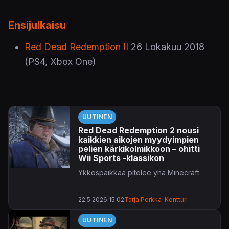
Ensijulkaisu
Red Dead Redemption II
26 Lokakuu 2018
(PS4, Xbox One)
UUTINEN
Red Dead Redemption 2 nousi
kaikkien aikojen myydyimpien
pelien kärkikolmikkoon – ohitti
Wii Sports -klassikon
Ykköspaikkaa pitelee yhä Minecraft.
22.5.2026 15.02
Tarja Porkka-Kontturi
UUTINEN