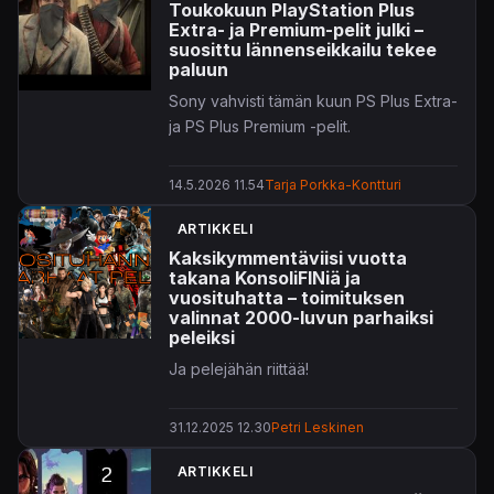
Toukokuun PlayStation Plus
Extra- ja Premium-pelit julki –
suosittu lännenseikkailu tekee
paluun
Sony vahvisti tämän kuun PS Plus Extra-
ja PS Plus Premium -pelit.
14.5.2026 11.54
Tarja Porkka-Kontturi
ARTIKKELI
Kaksikymmentäviisi vuotta
takana KonsoliFINiä ja
vuosituhatta – toimituksen
valinnat 2000-luvun parhaiksi
peleiksi
Ja pelejähän riittää!
31.12.2025 12.30
Petri Leskinen
ARTIKKELI