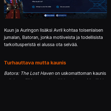
Kuun ja Auringon lisäksi Avril kohtaa toisenlaisen
jumalan, Batoran, jonka motiiveista ja todellisista
tarkoitusperistä ei alussa ota selvää.
Turhauttava mutta kaunis
Batora: The Lost Haven
on uskomattoman kaunis
peli, ja grafiikka on pehmeää ja sulavaa. Musiikki
on hyvää ja sopii asetelmaan hienosti. On
kuitenkin asioita, jotka tekivät pelaamisesta
uskomattoman hermoja raastavaa.