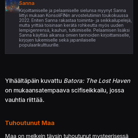
Sanna
Kirjoittamiselle ja pelaamiselle sielunsa myynyt Sanna
liittyi mukaan KonsoliFINin arvostelutiimiin toukokuussa
2022. Eniten Sanna rakastaa toiminta- ja seikkailupelejä,
mutta yrittää toisinaan kerätä rohkeutta myös uuden
lempigenrensä, kauhun, tutkimiselle. Pelaamisen lisäksi
Sanna käyttää aikansa omien tarinoiden kirjoittamiselle,
kirjojen lukemiselle sekä japanilaiselle
populaarikulttuurille.
Ylhäältäpäin kuvattu
Batora: The Lost Haven
on mukaansatempaava scifiseikkailu, jossa
vauhtia riittää.
Tuhoutunut Maa
Maa on melkein täysin tuhoutunut mysteerisessä