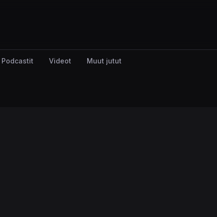
Podcastit
Videot
Muut jutut