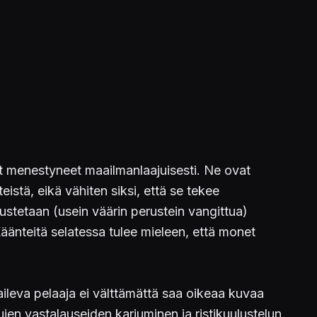
t menestyneet maailmanlaajuisesti. Ne ovat
istä, eikä vähiten siksi, että se tekee
lustetaan (usein väärin perustein vangittua)
 Käänteitä selatessa tulee mieleen, että monet
aileva pelaaja ei välttämättä saa oikeaa kuvaa
ujen vastalauseiden karjuminen ja ristikuulustelun