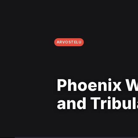
ARVOSTELU
Phoenix Wr
and Tribul