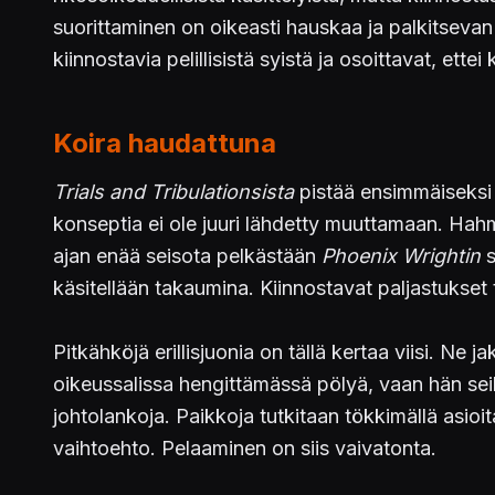
suorittaminen on oikeasti hauskaa ja palkitsevan
kiinnostavia pelillisistä syistä ja osoittavat, ette
Koira haudattuna
Trials and Tribulationsista
pistää ensimmäiseksi 
konseptia ei ole juuri lähdetty muuttamaan. Hahmo
ajan enää seisota pelkästään
Phoenix Wrightin
s
käsitellään takaumina. Kiinnostavat paljastukset 
Pitkähköjä erillisjuonia on tällä kertaa viisi. Ne
oikeussalissa hengittämässä pölyä, vaan hän seik
johtolankoja. Paikkoja tutkitaan tökkimällä asio
vaihtoehto. Pelaaminen on siis vaivatonta.