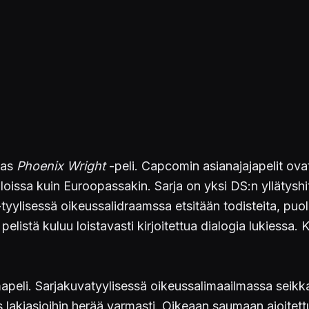
mas
Phoenix Wright
-peli. Capcomin asianajajapelit ova
ssa kuin Euroopassakin. Sarja on yksi DS:n yllätyshite
-tyylisessä oikeussalidraamssa etsitään todisteita, puo
 pelistä kuluu loistavasti kirjoitettua dialogia lukiessa.
mapeli. Sarjakuvatyylisessä oikeussalimaailmassa seikk
us lakiasioihin herää varmasti. Oikeaan saumaan ajoitett