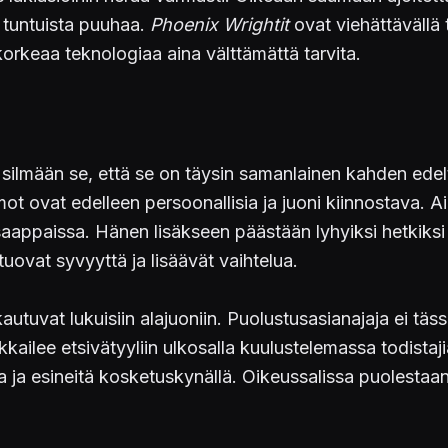
 tuntuista puuhaa.
Phoenix Wrightit
ovat viehättävällä 
i korkeaa teknologiaa aina välttämättä tarvita.
silmään se, että se on täysin samanlainen kahden ede
t ovat edelleen persoonallisia ja juoni kiinnostava. Ai
aappaissa. Hänen lisäkseen päästään lyhyiksi hetkiksi m
tuovat syvyyttä ja lisäävät vaihtelua.
 jakautuvat lukuisiin alajuoniin. Puolustusasianajaja ei
kailee etsivätyyliin ulkosalla kuulustelemassa todistaj
ita ja esineitä kosketuskynällä. Oikeussalissa puolesta