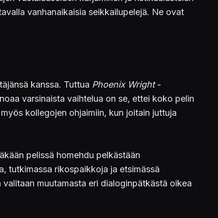
tavalla vanhanaikaisia seikkailupelejä. Ne ovat
ltäjänsä kanssa. Tuttua
Phoenix Wright
-
noaa varsinaista vaihtelua on se, ettei koko pelin
yös kollegojen ohjaimiin, kun joitain juttuja
 tässäkään pelissä homehdu pelkästään
ia, tutkimassa rikospaikkoja ja etsimässä
an valitaan muutamasta eri dialoginpätkästä oikea