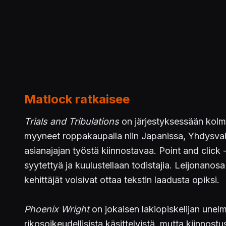
Matlock ratkaisee
Trials and Tribulations
on järjestyksessään kol
myyneet roppakaupalla niin Japanissa, Yhdysvalloi
asianajajan työstä kiinnostavaa. Point and click 
syytettyä ja kuulustellaan todistajia. Leijonanosa
kehittäjät voisivat ottaa tekstin laadusta opiksi.
Phoenix Wright
on jokaisen lakiopiskelijan unel
rikosoikeudellisista käsittelyistä, mutta kiinnost