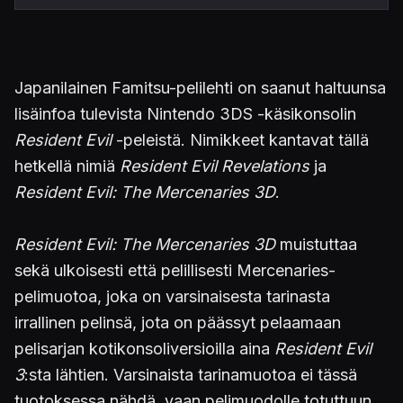
Japanilainen Famitsu-pelilehti on saanut haltuunsa
lisäinfoa tulevista Nintendo 3DS -käsikonsolin
Resident Evil
-peleistä. Nimikkeet kantavat tällä
hetkellä nimiä
Resident Evil Revelations
ja
Resident Evil: The Mercenaries 3D
.
Resident Evil: The Mercenaries 3D
muistuttaa
sekä ulkoisesti että pelillisesti Mercenaries-
pelimuotoa, joka on varsinaisesta tarinasta
irrallinen pelinsä, jota on päässyt pelaamaan
pelisarjan kotikonsoliversioilla aina
Resident Evil
3
:sta lähtien. Varsinaista tarinamuotoa ei tässä
tuotoksessa nähdä, vaan pelimuodolle totuttuun