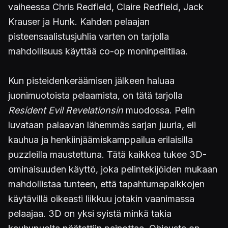
vaiheessa Chris Redfield, Claire Redfield, Jack
Krauser ja Hunk. Kahden pelaajan
pisteensaalistusjuhlia varten on tarjolla
mahdollisuus käyttää co-op moninpelitilaa.
Kun pisteidenkeräämisen jälkeen haluaa
juonimuotoista pelaamista, on tätä tarjolla
Resident Evil Revelationsin
muodossa. Pelin
luvataan palaavan lähemmäs sarjan juuria, eli
kauhua ja henkiinjäämiskamppailua erilaisilla
puzzleilla maustettuna. Tätä kaikkea tukee 3D-
ominaisuuden käyttö, joka pelintekijöiden mukaan
mahdollistaa tunteen, että tapahtumapaikkojen
käytävillä oikeasti liikkuu jotakin vaanimassa
pelaajaa. 3D on yksi syistä minkä takia