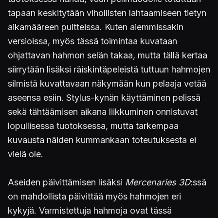
tapaan keskitytään vihollisten lahtaamiseen tietyn
aikamääreen puitteissa. Kuten aiemmissakin
versioissa, myös tässä toimintaa kuvataan
ohjattavan hahmon selän takaa, mutta tällä kertaa
siirrytään lisäksi räiskintäpeleistä tuttuun hahmojen
silmistä kuvattavaan näkymään kun pelaaja vetää
aseensa esiin. Stylus-kynän käyttäminen pelissä
sekä tähtäämisen aikana liikkuminen onnistuvat
lopullisessa tuotoksessa, mutta tarkempaa
kuvausta näiden kummankaan toteutuksesta ei
vielä ole.
Aseiden päivittämisen lisäksi
Mercenaries 3D
:ssä
on mahdollista päivittää myös hahmojen eri
kykyjä. Varmistettuja hahmoja ovat tässä