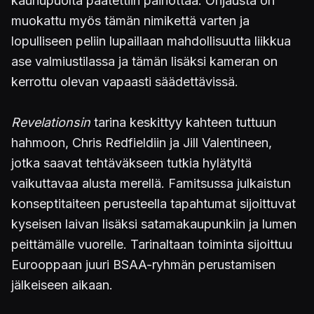
kauhupuolta päätettiin painottaa. Ohjausta on
muokattu myös tämän nimikettä varten ja
lopulliseen peliin lupaillaan mahdollisuutta liikkua
ase valmiustilassa ja tämän lisäksi kameran on
kerrottu olevan vapaasti säädettävissä.
Revelationsin
tarina keskittyy kahteen tuttuun
hahmoon, Chris Redfieldiin ja Jill Valentineen,
jotka saavat tehtäväkseen tutkia hylätyltä
vaikuttavaa alusta merellä. Famitsussa julkaistun
konseptitaiteen perusteella tapahtumat sijoittuvat
kyseisen laivan lisäksi satamakaupunkiin ja lumen
peittämälle vuorelle. Tarinaltaan toiminta sijoittuu
Eurooppaan juuri BSAA-ryhmän perustamisen
jälkeiseen aikaan.