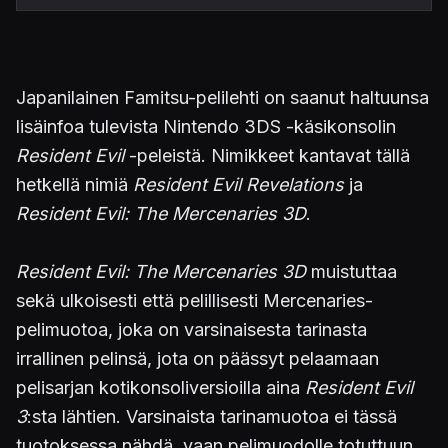
Japanilainen Famitsu-pelilehti on saanut haltuunsa
lisäinfoa tulevista Nintendo 3DS -käsikonsolin
Resident Evil
-peleistä. Nimikkeet kantavat tällä
hetkellä nimiä
Resident Evil Revelations
ja
Resident Evil: The Mercenaries 3D
.
Resident Evil: The Mercenaries 3D
muistuttaa
sekä ulkoisesti että pelillisesti Mercenaries-
pelimuotoa, joka on varsinaisesta tarinasta
irrallinen pelinsä, jota on päässyt pelaamaan
pelisarjan kotikonsoliversioilla aina
Resident Evil
3
:sta lähtien. Varsinaista tarinamuotoa ei tässä
tuotoksessa nähdä, vaan pelimuodolle totuttuun