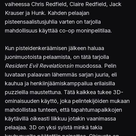
vaiheessa Chris Redfield, Claire Redfield, Jack
Krauser ja Hunk. Kahden pelaajan
pisteensaalistusjuhlia varten on tarjolla
mahdollisuus käyttää co-op moninpelitilaa.
Kun pisteidenkeräämisen jälkeen haluaa
juonimuotoista pelaamista, on tätä tarjolla
Resident Evil Revelationsin
muodossa. Pelin
luvataan palaavan lähemmäs sarjan juuria, eli
kauhua ja henkiinjäämiskamppailua erilaisilla
puzzleilla maustettuna. Tätä kaikkea tukee 3D-
ominaisuuden käyttö, joka pelintekijöiden mukaan
mahdollistaa tunteen, että tapahtumapaikkojen
käytävillä oikeasti liikkuu jotakin vaanimassa
pelaajaa. 3D on yksi syistä minkä takia