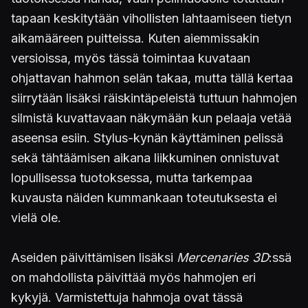
tapaan keskitytään vihollisten lahtaamiseen tietyn
aikamääreen puitteissa. Kuten aiemmissakin
versioissa, myös tässä toimintaa kuvataan
ohjattavan hahmon selän takaa, mutta tällä kertaa
siirrytään lisäksi räiskintäpeleistä tuttuun hahmojen
silmistä kuvattavaan näkymään kun pelaaja vetää
aseensa esiin. Stylus-kynän käyttäminen pelissä
sekä tähtäämisen aikana liikkuminen onnistuvat
lopullisessa tuotoksessa, mutta tarkempaa
kuvausta näiden kummankaan toteutuksesta ei
vielä ole.
Aseiden päivittämisen lisäksi
Mercenaries 3D
:ssä
on mahdollista päivittää myös hahmojen eri
kykyjä. Varmistettuja hahmoja ovat tässä