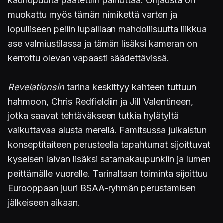
kauhupuolta päätettiin painottaa. Ohjausta on
muokattu myös tämän nimikettä varten ja
lopulliseen peliin lupaillaan mahdollisuutta liikkua
ase valmiustilassa ja tämän lisäksi kameran on
kerrottu olevan vapaasti säädettävissä.
Revelationsin
tarina keskittyy kahteen tuttuun
hahmoon, Chris Redfieldiin ja Jill Valentineen,
jotka saavat tehtäväkseen tutkia hylätyltä
vaikuttavaa alusta merellä. Famitsussa julkaistun
konseptitaiteen perusteella tapahtumat sijoittuvat
kyseisen laivan lisäksi satamakaupunkiin ja lumen
peittämälle vuorelle. Tarinaltaan toiminta sijoittuu
Eurooppaan juuri BSAA-ryhmän perustamisen
jälkeiseen aikaan.