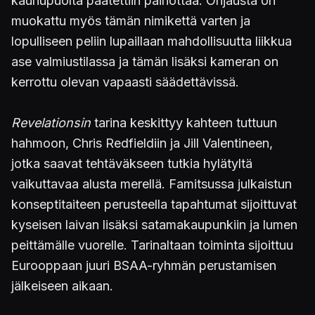
kauhupuolta päätettiin painottaa. Ohjausta on
muokattu myös tämän nimikettä varten ja
lopulliseen peliin lupaillaan mahdollisuutta liikkua
ase valmiustilassa ja tämän lisäksi kameran on
kerrottu olevan vapaasti säädettävissä.
Revelationsin
tarina keskittyy kahteen tuttuun
hahmoon, Chris Redfieldiin ja Jill Valentineen,
jotka saavat tehtäväkseen tutkia hylätyltä
vaikuttavaa alusta merellä. Famitsussa julkaistun
konseptitaiteen perusteella tapahtumat sijoittuvat
kyseisen laivan lisäksi satamakaupunkiin ja lumen
peittämälle vuorelle. Tarinaltaan toiminta sijoittuu
Eurooppaan juuri BSAA-ryhmän perustamisen
jälkeiseen aikaan.