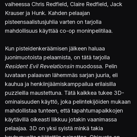
vaiheessa Chris Redfield, Claire Redfield, Jack
Krauser ja Hunk. Kahden pelaajan
pisteensaalistusjuhlia varten on tarjolla
mahdollisuus käyttää co-op moninpelitilaa.
Kun pisteidenkeräämisen jälkeen haluaa
juonimuotoista pelaamista, on tätä tarjolla
Resident Evil Revelationsin
muodossa. Pelin
luvataan palaavan lähemmäs sarjan juuria, eli
kauhua ja henkiinjäämiskamppailua erilaisilla
puzzleilla maustettuna. Tätä kaikkea tukee 3D-
ominaisuuden käyttö, joka pelintekijöiden mukaan
mahdollistaa tunteen, että tapahtumapaikkojen
käytävillä oikeasti liikkuu jotakin vaanimassa
pelaajaa. 3D on yksi syistä minkä takia