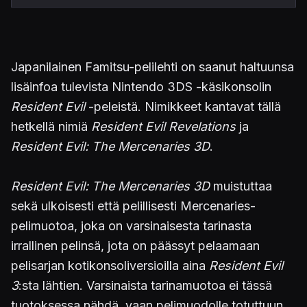
Japanilainen Famitsu-pelilehti on saanut haltuunsa
lisäinfoa tulevista Nintendo 3DS -käsikonsolin
Resident Evil
-peleistä. Nimikkeet kantavat tällä
hetkellä nimiä
Resident Evil Revelations
ja
Resident Evil: The Mercenaries 3D
.
Resident Evil: The Mercenaries 3D
muistuttaa
sekä ulkoisesti että pelillisesti Mercenaries-
pelimuotoa, joka on varsinaisesta tarinasta
irrallinen pelinsä, jota on päässyt pelaamaan
pelisarjan kotikonsoliversioilla aina
Resident Evil
3
:sta lähtien. Varsinaista tarinamuotoa ei tässä
tuotoksessa nähdä, vaan pelimuodolle totuttuun