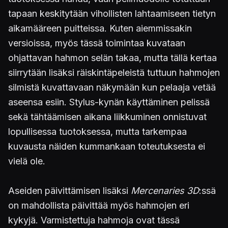
tapaan keskitytään vihollisten lahtaamiseen tietyn
aikamääreen puitteissa. Kuten aiemmissakin
versioissa, myös tässä toimintaa kuvataan
ohjattavan hahmon selän takaa, mutta tällä kertaa
siirrytään lisäksi räiskintäpeleistä tuttuun hahmojen
silmistä kuvattavaan näkymään kun pelaaja vetää
aseensa esiin. Stylus-kynän käyttäminen pelissä
sekä tähtäämisen aikana liikkuminen onnistuvat
lopullisessa tuotoksessa, mutta tarkempaa
kuvausta näiden kummankaan toteutuksesta ei
vielä ole.
Aseiden päivittämisen lisäksi
Mercenaries 3D
:ssä
on mahdollista päivittää myös hahmojen eri
kykyjä. Varmistettuja hahmoja ovat tässä