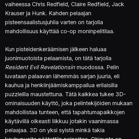
vaiheessa Chris Redfield, Claire Redfield, Jack
Krauser ja Hunk. Kahden pelaajan
pisteensaalistusjuhlia varten on tarjolla
mahdollisuus käyttää co-op moninpelitilaa.
Kun pisteidenkeräämisen jälkeen haluaa
juonimuotoista pelaamista, on tätä tarjolla
Resident Evil Revelationsin
muodossa. Pelin
luvataan palaavan lähemmäs sarjan juuria, eli
kauhua ja henkiinjäämiskamppailua erilaisilla
puzzleilla maustettuna. Tätä kaikkea tukee 3D-
ominaisuuden käyttö, joka pelintekijöiden mukaan
mahdollistaa tunteen, että tapahtumapaikkojen
käytävillä oikeasti liikkuu jotakin vaanimassa
pelaajaa. 3D on yksi syistä minkä takia