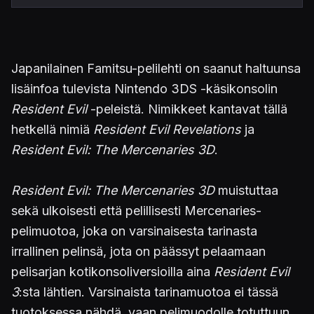
Japanilainen Famitsu-pelilehti on saanut haltuunsa
lisäinfoa tulevista Nintendo 3DS -käsikonsolin
Resident Evil
-peleistä. Nimikkeet kantavat tällä
hetkellä nimiä
Resident Evil Revelations
ja
Resident Evil: The Mercenaries 3D
.
Resident Evil: The Mercenaries 3D
muistuttaa
sekä ulkoisesti että pelillisesti Mercenaries-
pelimuotoa, joka on varsinaisesta tarinasta
irrallinen pelinsä, jota on päässyt pelaamaan
pelisarjan kotikonsoliversioilla aina
Resident Evil
3
:sta lähtien. Varsinaista tarinamuotoa ei tässä
tuotoksessa nähdä, vaan pelimuodolle totuttuun