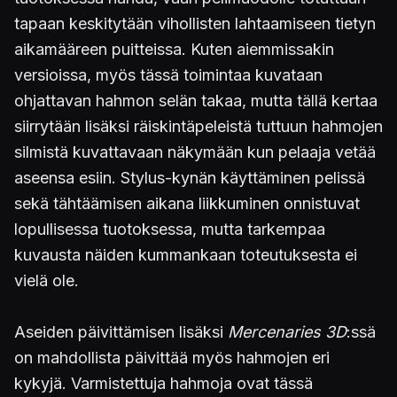
tapaan keskitytään vihollisten lahtaamiseen tietyn
aikamääreen puitteissa. Kuten aiemmissakin
versioissa, myös tässä toimintaa kuvataan
ohjattavan hahmon selän takaa, mutta tällä kertaa
siirrytään lisäksi räiskintäpeleistä tuttuun hahmojen
silmistä kuvattavaan näkymään kun pelaaja vetää
aseensa esiin. Stylus-kynän käyttäminen pelissä
sekä tähtäämisen aikana liikkuminen onnistuvat
lopullisessa tuotoksessa, mutta tarkempaa
kuvausta näiden kummankaan toteutuksesta ei
vielä ole.
Aseiden päivittämisen lisäksi
Mercenaries 3D
:ssä
on mahdollista päivittää myös hahmojen eri
kykyjä. Varmistettuja hahmoja ovat tässä