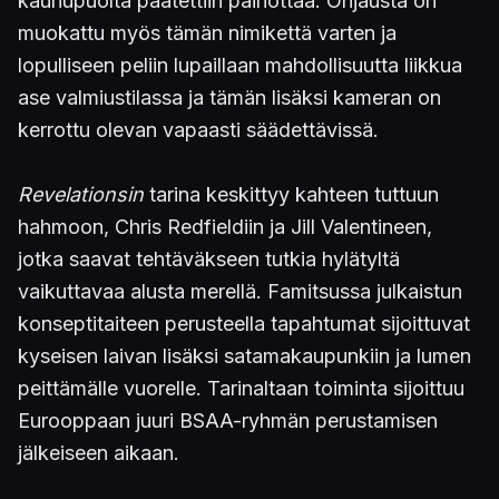
kauhupuolta päätettiin painottaa. Ohjausta on
muokattu myös tämän nimikettä varten ja
lopulliseen peliin lupaillaan mahdollisuutta liikkua
ase valmiustilassa ja tämän lisäksi kameran on
kerrottu olevan vapaasti säädettävissä.
Revelationsin
tarina keskittyy kahteen tuttuun
hahmoon, Chris Redfieldiin ja Jill Valentineen,
jotka saavat tehtäväkseen tutkia hylätyltä
vaikuttavaa alusta merellä. Famitsussa julkaistun
konseptitaiteen perusteella tapahtumat sijoittuvat
kyseisen laivan lisäksi satamakaupunkiin ja lumen
peittämälle vuorelle. Tarinaltaan toiminta sijoittuu
Eurooppaan juuri BSAA-ryhmän perustamisen
jälkeiseen aikaan.