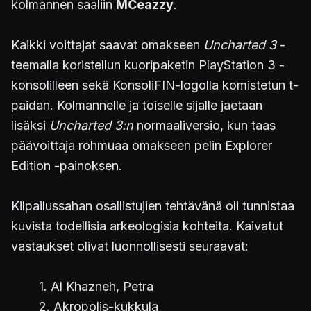
kolmannen saaliin
MCeazzy
.
Kaikki voittajat saavat omakseen
Uncharted 3
-
teemalla koristellun kuoripaketin PlayStation 3 -
konsolilleen sekä KonsoliFIN-logolla komistetun t-
paidan. Kolmannelle ja toiselle sijalle jaetaan
lisäksi
Uncharted 3:n
normaaliversio, kun taas
päävoittaja rohmuaa omakseen pelin Explorer
Edition -painoksen.
Kilpailussahan osallistujien tehtävänä oli tunnistaa
kuvista todellisia arkeologisia kohteita. Kaivatut
vastaukset olivat luonnollisesti seuraavat:
1. Al Khazneh, Petra
2. Akropolis-kukkula