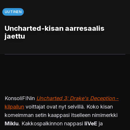
UUTINEN
Uncharted-kisan aarresaalis
jaettu
KonsoliFINin
Uncharted 3: Drake's Deception
-
kilpailun
voittajat ovat nyt selvillä. Koko kisan
komeimman setin kaappasi itselleen nimimerkki
Miklu
. Kakkospalkinnon nappasi
IiVeE
ja