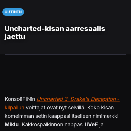
UUTINEN
Uncharted-kisan aarresaalis
jaettu
KonsoliFINin
Uncharted 3: Drake's Deception
-
kilpailun
voittajat ovat nyt selvillä. Koko kisan
komeimman setin kaappasi itselleen nimimerkki
Miklu
. Kakkospalkinnon nappasi
IiVeE
ja