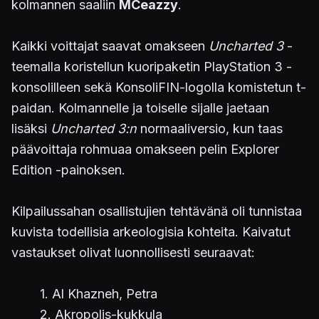
kolmannen saaliin
MCeazzy
.
Kaikki voittajat saavat omakseen
Uncharted 3
-
teemalla koristellun kuoripaketin PlayStation 3 -
konsolilleen sekä KonsoliFIN-logolla komistetun t-
paidan. Kolmannelle ja toiselle sijalle jaetaan
lisäksi
Uncharted 3:n
normaaliversio, kun taas
päävoittaja rohmuaa omakseen pelin Explorer
Edition -painoksen.
Kilpailussahan osallistujien tehtävänä oli tunnistaa
kuvista todellisia arkeologisia kohteita. Kaivatut
vastaukset olivat luonnollisesti seuraavat:
1. Al Khazneh, Petra
2. Akropolis-kukkula