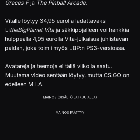
Graces F
ja
The Pinball Arcade
.
Vitalle löytyy 34,95 eurolla ladattavaksi
Li
ttleBigPlanet Vita
ja säkkipojalleen voi hankkia
hulppealla 4,95 eurolla Vita-julkaisua juhlistavan
paidan, joka toimii myös LBP:n PS3-versiossa.
Avatareja ja teemoja ei tällä viikolla saatu.
Muutama video sentään löytyy, mutta CS:GO on
edelleen M.I.A.