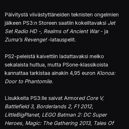
Päivitystä viivästyttäneiden teknisten ongelmien
jälkeen PS3:n Storeen saatiin kokeiltavaksi
Jet
Set Radio HD -, Realms of Ancient War
- ja
Zuma’s Revenge!
-latauspelit.
PS2-peleistä kaivettiin ladattavaksi melko
sekalaista huttua, mutta PSone-klassikoista
kannattaa tarkistaa ainakin 4,95 euron
Klonoa:
Door to Phantomile
.
Lisukkeita PS3:lle saivat Armor
ed Core V,
Battlefield 3, Borderlands 2, F1 2012,
LittleBigPlanet, LEGO Batman 2: DC Super
Heroes, Magic: The Gathering 2013, Tales Of