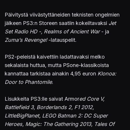
Päivitystä viivästyttäneiden teknisten ongelmien
jälkeen PS3:n Storeen saatiin kokeiltavaksi
Jet
Set Radio HD -, Realms of Ancient War
- ja
Zuma’s Revenge!
-latauspelit.
PS2-peleistä kaivettiin ladattavaksi melko
sekalaista huttua, mutta PSone-klassikoista
kannattaa tarkistaa ainakin 4,95 euron
Klonoa:
Door to Phantomile
.
Lisukkeita PS3:lle saivat Armor
ed Core V,
Battlefield 3, Borderlands 2, F1 2012,
LittleBigPlanet, LEGO Batman 2: DC Super
Heroes, Magic: The Gathering 2013, Tales Of