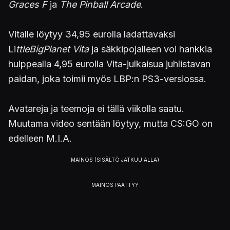
Graces F
ja
The Pinball Arcade
.
Vitalle löytyy 34,95 eurolla ladattavaksi
Li
ttleBigPlanet Vita
ja säkkipojalleen voi hankkia
hulppealla 4,95 eurolla Vita-julkaisua juhlistavan
paidan, joka toimii myös LBP:n PS3-versiossa.
Avatareja ja teemoja ei tällä viikolla saatu.
Muutama video sentään löytyy, mutta CS:GO on
edelleen M.I.A.