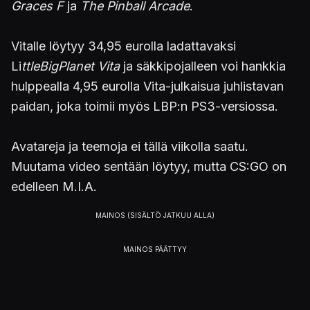
Graces F
ja
The Pinball Arcade
.
Vitalle löytyy 34,95 eurolla ladattavaksi
Li
ttleBigPlanet Vita
ja säkkipojalleen voi hankkia
hulppealla 4,95 eurolla Vita-julkaisua juhlistavan
paidan, joka toimii myös LBP:n PS3-versiossa.
Avatareja ja teemoja ei tällä viikolla saatu.
Muutama video sentään löytyy, mutta CS:GO on
edelleen M.I.A.