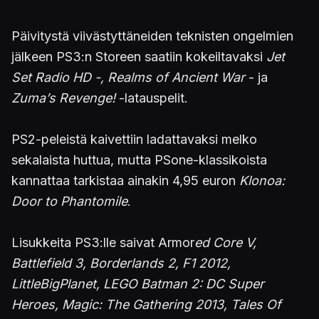
Päivitystä viivästyttäneiden teknisten ongelmien
jälkeen PS3:n Storeen saatiin kokeiltavaksi
Jet
Set Radio HD -, Realms of Ancient War
- ja
Zuma’s Revenge!
-latauspelit.
PS2-peleistä kaivettiin ladattavaksi melko
sekalaista huttua, mutta PSone-klassikoista
kannattaa tarkistaa ainakin 4,95 euron
Klonoa:
Door to Phantomile
.
Lisukkeita PS3:lle saivat Armor
ed Core V,
Battlefield 3, Borderlands 2, F1 2012,
LittleBigPlanet, LEGO Batman 2: DC Super
Heroes, Magic: The Gathering 2013, Tales Of