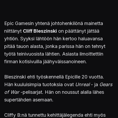
Epic Gamesin yhtenä johtohenkilönä mainetta
niittänyt
Cliff Bleszinski
on päättänyt jättää
yhtiön. Syyksi lähtöön hän kertoo haluavansa
pitää tauon alasta, jonka parissa hän on tehnyt
työtä teinivuosista lähtien. Asiasta ilmoittettiin
firman kotisivuilla jäähyväissanoineen.
Bleszinski ehti työskennellä Epicille 20 vuotta.
Hän kuuluisimpia tuotoksia ovat
Unreal
- ja
Gears
of War
-pelisarjat. Hän on noussut alalla lähes
supertähden asemaan.
Cliffy B:nä tunnettu kehittäjälegenda ehti myös