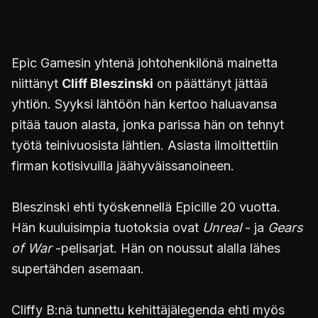
Epic Gamesin yhtenä johtohenkilönä mainetta
niittänyt
Cliff Bleszinski
on päättänyt jättää
yhtiön. Syyksi lähtöön hän kertoo haluavansa
pitää tauon alasta, jonka parissa hän on tehnyt
työtä teinivuosista lähtien. Asiasta ilmoittettiin
firman kotisivuilla jäähyväissanoineen.
Bleszinski ehti työskennellä Epicille 20 vuotta.
Hän kuuluisimpia tuotoksia ovat
Unreal
- ja
Gears
of War
-pelisarjat. Hän on noussut alalla lähes
supertähden asemaan.
Cliffy B:nä tunnettu kehittäjälegenda ehti myös