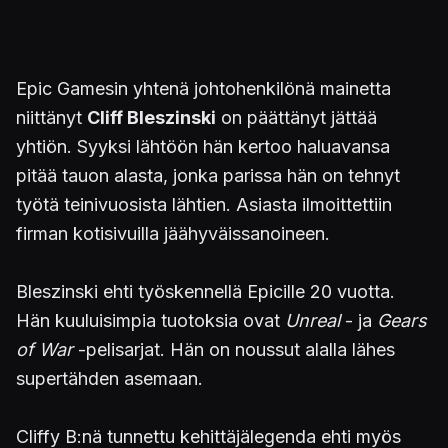
Epic Gamesin yhtenä johtohenkilönä mainetta
niittänyt
Cliff Bleszinski
on päättänyt jättää
yhtiön. Syyksi lähtöön hän kertoo haluavansa
pitää tauon alasta, jonka parissa hän on tehnyt
työtä teinivuosista lähtien. Asiasta ilmoittettiin
firman kotisivuilla jäähyväissanoineen.
Bleszinski ehti työskennellä Epicille 20 vuotta.
Hän kuuluisimpia tuotoksia ovat
Unreal
- ja
Gears
of War
-pelisarjat. Hän on noussut alalla lähes
supertähden asemaan.
Cliffy B:nä tunnettu kehittäjälegenda ehti myös