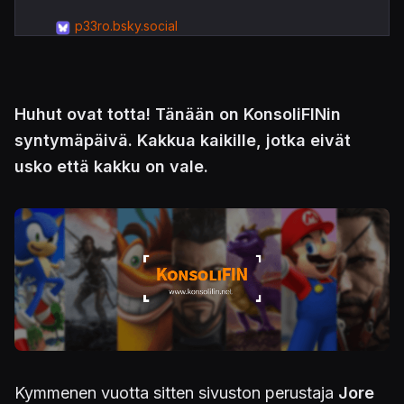
p33ro.bsky.social
Huhut ovat totta! Tänään on KonsoliFINin
syntymäpäivä. Kakkua kaikille, jotka eivät
usko että kakku on vale.
Kymmenen vuotta sitten sivuston perustaja
Jore