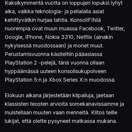
Kaksikymmentä vuotta on loppujen lopuksi lyhyt
aika, vaikka teknologia- ja pelialalla asiat
kehittyvätkin hurjaa tahtia. KonsoliFINiä
nuorempia ovat muun muassa Facebook, Twitter,
Google, iPhone, Nokia 3310, Netflix (ainakin
nykyisessä muodossaan) ja monet muut.
Perustamisvuonna käsiteltiin pääasiassa
PlayStation 2 -pelejä, tänä vuonna ollaan
hyppäämässä uuteen konsolisukupolveen
PlayStation 5:n ja Xbox Series X:n muodossa.
Elokuun aikana järjestetään kilpailuja, jaetaan
klassisten teosten arvioita somekanavissamme ja
muistellaan muuten vaan menneitä. Kiitos teille
lukijat, että olette pysyneet matkassa mukana.