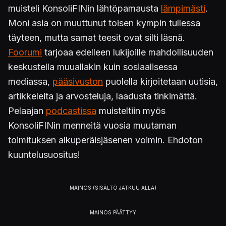
muisteli KonsoliFINin lähtöpamausta
lämpimästi
.
Moni asia on muuttunut toisen kympin tullessa
täyteen, mutta samat teesit ovat silti läsnä.
Foorumi
tarjoaa edelleen lukijoille mahdollisuuden
keskustella muuallakin kuin sosiaalisessa
mediassa,
pääsivuston
puolella kirjoitetaan uutisia,
artikkeleita ja arvosteluja, laadusta tinkimättä.
Pelaajan
podcastissa
muisteltiin myös
KonsoliFINin menneitä vuosia muutaman
toimituksen alkuperäisjäsenen voimin. Ehdoton
kuuntelusuositus!