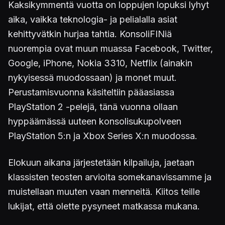
Kaksikymmentä vuotta on loppujen lopuksi lyhyt
aika, vaikka teknologia- ja pelialalla asiat
kehittyvätkin hurjaa tahtia. KonsoliFINiä
nuorempia ovat muun muassa Facebook, Twitter,
Google, iPhone, Nokia 3310, Netflix (ainakin
nykyisessä muodossaan) ja monet muut.
Perustamisvuonna käsiteltiin pääasiassa
PlayStation 2 -pelejä, tänä vuonna ollaan
hyppäämässä uuteen konsolisukupolveen
PlayStation 5:n ja Xbox Series X:n muodossa.
Elokuun aikana järjestetään kilpailuja, jaetaan
klassisten teosten arvioita somekanavissamme ja
muistellaan muuten vaan menneitä. Kiitos teille
lukijat, että olette pysyneet matkassa mukana.