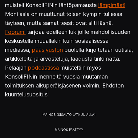
muisteli KonsoliFINin lähtöpamausta
lämpimästi
.
Moni asia on muuttunut toisen kympin tullessa
täyteen, mutta samat teesit ovat silti läsnä.
Foorumi
tarjoaa edelleen lukijoille mahdollisuuden
keskustella muuallakin kuin sosiaalisessa
mediassa,
pääsivuston
puolella kirjoitetaan uutisia,
artikkeleita ja arvosteluja, laadusta tinkimättä.
Pelaajan
podcastissa
muisteltiin myös
KonsoliFINin menneitä vuosia muutaman
toimituksen alkuperäisjäsenen voimin. Ehdoton
kuuntelusuositus!