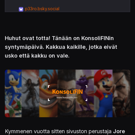
p33ro.bsky.social
Huhut ovat totta! Tänään on KonsoliFINin
syntymäpäivä. Kakkua kaikille, jotka eivät
usko että kakku on vale.
Kymmenen vuotta sitten sivuston perustaja
Jore