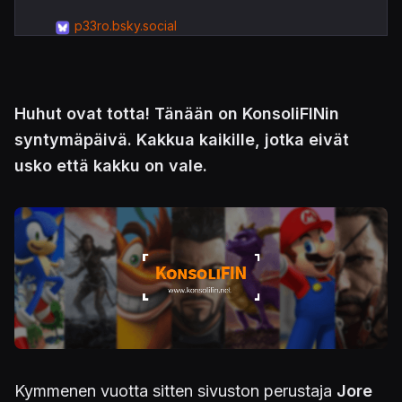
p33ro.bsky.social
Huhut ovat totta! Tänään on KonsoliFINin
syntymäpäivä. Kakkua kaikille, jotka eivät
usko että kakku on vale.
Kymmenen vuotta sitten sivuston perustaja
Jore