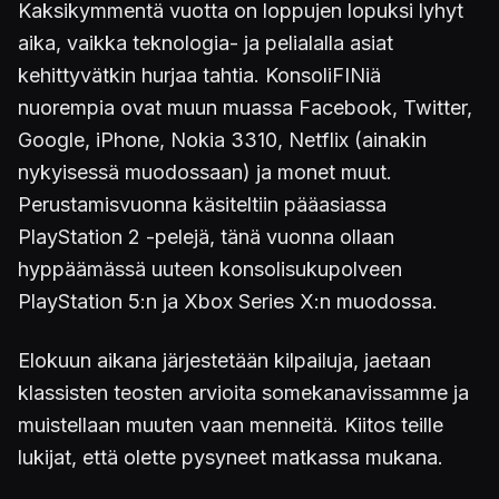
Kaksikymmentä vuotta on loppujen lopuksi lyhyt
aika, vaikka teknologia- ja pelialalla asiat
kehittyvätkin hurjaa tahtia. KonsoliFINiä
nuorempia ovat muun muassa Facebook, Twitter,
Google, iPhone, Nokia 3310, Netflix (ainakin
nykyisessä muodossaan) ja monet muut.
Perustamisvuonna käsiteltiin pääasiassa
PlayStation 2 -pelejä, tänä vuonna ollaan
hyppäämässä uuteen konsolisukupolveen
PlayStation 5:n ja Xbox Series X:n muodossa.
Elokuun aikana järjestetään kilpailuja, jaetaan
klassisten teosten arvioita somekanavissamme ja
muistellaan muuten vaan menneitä. Kiitos teille
lukijat, että olette pysyneet matkassa mukana.