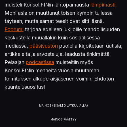
muisteli KonsoliFINin lähtöpamausta
lämpimästi
.
Moni asia on muuttunut toisen kympin tullessa
täyteen, mutta samat teesit ovat silti läsnä.
Foorumi
tarjoaa edelleen lukijoille mahdollisuuden
keskustella muuallakin kuin sosiaalisessa
mediassa,
pääsivuston
puolella kirjoitetaan uutisia,
artikkeleita ja arvosteluja, laadusta tinkimättä.
Pelaajan
podcastissa
muisteltiin myös
KonsoliFINin menneitä vuosia muutaman
toimituksen alkuperäisjäsenen voimin. Ehdoton
kuuntelusuositus!