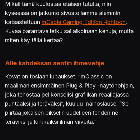
Mikäli tämä kuulostaa etäisen tutulta, niin
kyseessä on jatkumo sivustollamme aiemmin
katsastettuun
mCable Gaming Edition -johtoon
.
Kuvaa parantava letku sai aikoinaan kehuja, mutta
miten käy tällä kertaa?
Alle kahdeksan sentin ihmevehje
Kovat on tosiaan lupaukset. ”mClassic on
maailman ensimmäinen Plug & Play -näytönohjain,
joka tehostaa pelikonsolisi grafiikan reaaliajassa
puhtaaksi ja teräväksi”, kuuluu mainoslause. ”Se
piirtää jokaisen pikselin uudelleen tehden ne
teräviksi ja kirkkaiksi ilman viiveitä.”