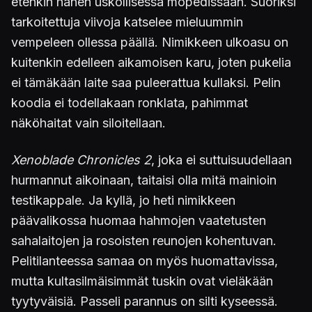
etenkin hänen uskollisessa mopedissaan. Suoriksi
tarkoitettuja viivoja katselee mieluummin
vempeleen ollessa päällä. Nimikkeen ulkoasu on
kuitenkin edelleen aikamoisen karu, joten pukelia
ei tämäkään laite saa puleerattua kullaksi. Pelin
koodia ei todellakaan ronklata, pahimmat
näköhaitat vain siloitellaan.
Xenoblade Chronicles 2
, joka ei suttuisuudellaan
hurmannut aikoinaan, taitaisi olla mitä mainioin
testikappale. Ja kyllä, jo heti nimikkeen
päävalikossa huomaa hahmojen vaatetusten
sahalaitojen ja rosoisten reunojen kohentuvan.
Pelitilanteessa samaa on myös huomattavissa,
mutta kultasilmäisimmät tuskin ovat vieläkään
tyytyväisiä. Passeli parannus on silti kyseessä.