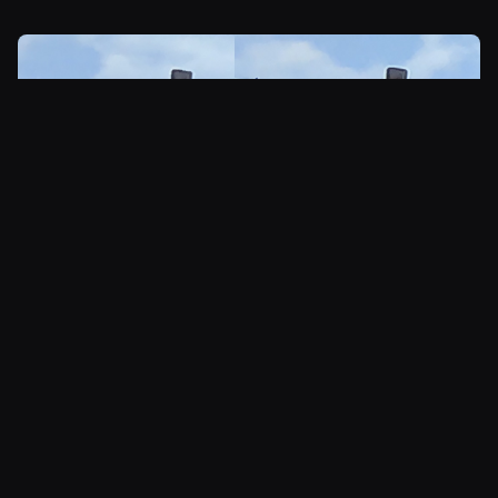
Kovasti zoomattu yksityiskohta Xenoblade Chronicles 2:sta,
vasemmalla mClassic poissa päältä, oikealla päällä.
Aidanseipään ympärillä oleva vaalea ääriviiva on syystä tai
toisesta isompi.
Entäs sitten
Hyrule Warriors: Age of Calamity
?
Pelihän on mitä hauskin rymistely, joka on
kuitenkin perin suttuinen. Etenkin tämän pelin
kanssa mClassic tuntuu toimivan mainiosti, ja
liikkeessä meno näyttää sulavammalta. Kaukana