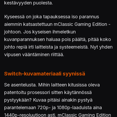
kestävyyden puolesta.
Kyseessä on joka tapauksessa iso parannus
aiemmin katsastettuun mClassic Gaming Edition -
johtoon. Jos kyseisen ihmeletkun
kuvanparannuksen haluaa pois päältä, pitää koko
johto repiä irti laitteista ja systeemeistä. Nyt yhden
vipusen vääntäminen riittää.
Switch-kuvamateriaali syynissä
Se asentelusta. Mihin laitteen kitusissa oleva
patentoitu prosessori sitten käytännössä
pystyykään? Kuvaa pitäisi ainakin pystyä
parantelemaan 720p- ja 1080p-laaduista aina
1440p-resoluutioon asti. mClassic Gaming Edition