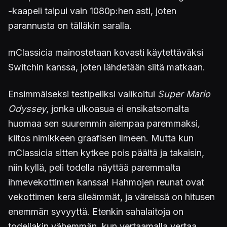
-kaapeli taipui vain 1080p:hen asti, joten
parannusta on tälläkin saralla.
mClassicia mainostetaan kovasti käytettäväksi
Switchin kanssa, joten lähdetään siitä matkaan.
Ensimmäiseksi testipeliksi valikoitui
Super Mario
Odyssey
, jonka ulkoasua ei ensikatsomalta
huomaa sen suuremmin aiempaa paremmaksi,
kiitos nimikkeen graafisen ilmeen. Mutta kun
mClassicia sitten kytkee pois päältä ja takaisin,
niin kyllä, peli todella näyttää paremmalta
ihmevekottimen kanssa! Hahmojen reunat ovat
vekottimen kera sileämmät, ja väreissä on hitusen
enemmän syvyyttä. Etenkin sahalaitoja on
todellakin vähemmän, kun vertaamalla vertaa.