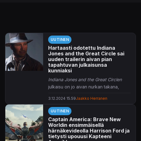
UUTINEN
Hartaasti odotettu Indiana
Jones and the Great Circle sai
uuden trailerin aivan pian
tapahtuvan julkaisunsa
kunniaksi
Indiana Jones and the Great Circlen
julkaisu on jo aivan nurkan takana,
siksipä linjoilla on myös uusi traileri.
3.12.2024 15.59
Jaakko Herranen
Indiana Jones and the Great Circle
vie
UUTINEN
ikonisen arkeologimme maapallon eri
Captain America: Brave New
kolkkiin ja niitäpä nähdäänkin tällä
Worldin ensimmäisellä
uudenkarheall julkaisutrailerilla.
Troy
härnäkevideolla Harrison Ford ja
Bakerin
tulkitsema Indy hallitsee niin
tietysti upouusi Kapteeni