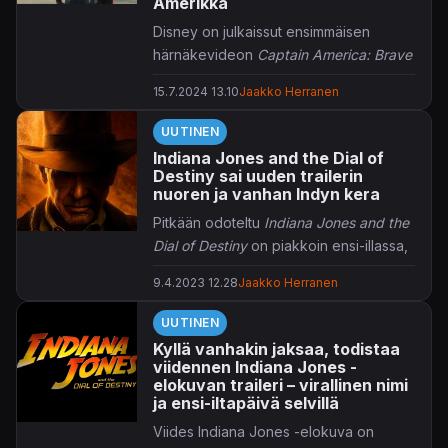
Amerikka
pulmanratkonnan, hiiviskelyn kuin
astetta aggressiivisemmankin
Disney on julkaissut ensimmäisen
lähestymistavan – näistäkin kaikista
härnäkevideon
Captain America: Brave
nähdään videolla vilauksia.
New Worldin
tiimoilta.
15.7.2024 13.10
Jaakko Herranen
Lisää aiheesta:
Avengers: Endgame
toi Steve Rogersin
UUTINEN
tarinankaaren kunniallisesti
Indiana Jones and the Dial of
päätökseensä, joten nyt Kapteeni
Destiny sai uuden trailerin
Amerikan sotisopaan pukeutuu kukas
nuoren ja vanhan Indyn kera
muukaan kuin Sam Wilson, tuttuun
Pitkään odoteltu
Indiana Jones and the
tapaan
Anthony Mackien
tulkitsemana.
Dial of Destiny
on piakkoin ensi-illassa,
Thaddeus "Thunderbolt" Rossin rooliin
siksipä on aika uuden trailerin.
puolestaan loikkaa menehtyneen
9.4.2023 12.28
Jaakko Herranen
William Hurtin
tilalle itse
Harrison
Pariminuuttisella trailerilla nähdään niin
Ford
UUTINEN
.
nuori kuin vanhakin Indiana Jones,
Kyllä vanhakin jaksaa, todistaa
mutta pääosassa näyttäisi silti olevan
viidennen Indiana Jones -
80-vuotiaan
Harrison Fordin
elokuvan traileri – virallinen nimi
tulkitsema versio. Aisaparikseen
ja ensi-iltapäivä selvillä
veteraaniarkeologi saa kummityttärensä
Viides Indiana Jones -elokuva on
Helena Shawn, jota puolestaan